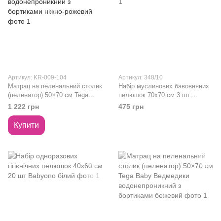
Артикул: KR-009-104
Артикул: 348/10
Матрац на пеленальний столик
Набір муслинових бавовняних
(пеленатор) 50×70 см Tega
пелюшок 70х70 см 3 шт.
Baby Зайчики водонепроникний
Babyono сірий
1 222 грн
475 грн
з бортиками ніжно-рожевий
Купити