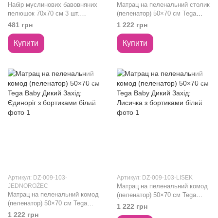
Набір муслинових бавовняних
Матрац на пеленальний столик
пелюшок 70х70 см 3 шт.
(пеленатор) 50×70 см Tega
Babyono цегляний
Baby Зайчики водонепроникний
481 грн
1 222 грн
з бортиками м’ятний
Купити
Купити
Артикул: DZ-009-103-
Артикул: DZ-009-103-LISEK
JEDNOROŻEC
Матрац на пеленальний комод
Матрац на пеленальний комод
(пеленатор) 50×70 см Tega
(пеленатор) 50×70 см Tega
Baby Дикий Захід: Лисичка з
1 222 грн
Baby Дикий Захід: Єдиноріг з
бортиками білий
1 222 грн