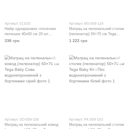
Артикул: 513/20
Артикул: MS-009-119
Набір одноразових гігієнічних
Матрац на пеленальний столик
пелюшок 40х60 см 20 шт
(пеленатор) 50×70 см Tega
Babyono білий
Baby Ведмедики
336 грн
1 222 грн
водонепроникний з бортиками
бежевий
Артикул: SO-009-106
Артикул: PK-009-103
Матрац на пеленальний комод
Матрац на пеленальний столик