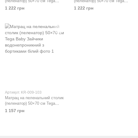
(пеленатор) 50×70 см Tega
(пеленатор) 50×70 см Tega
Baby Сова водонепроникний з
Baby Кіт і Пес
1 222 грн
1 222 грн
бортиками сірий
водонепроникний з бортиками
білий
Артикул: KR-009-103
Матрац на пеленальний столик
(пеленатор) 50×70 см Tega
Baby Зайчики водонепроникний
1 157 грн
з бортиками білий