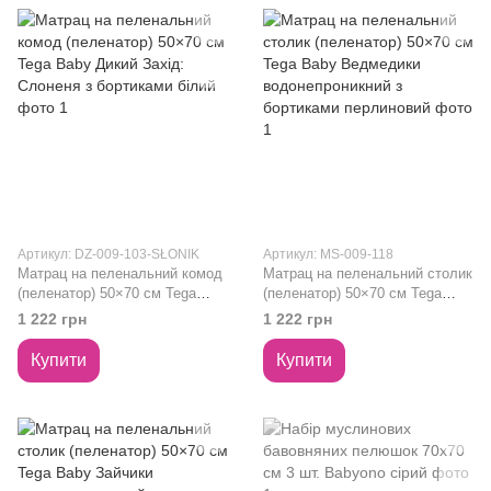
Артикул: DZ-009-103-SŁONIK
Артикул: MS-009-118
Матрац на пеленальний комод
Матрац на пеленальний столик
(пеленатор) 50×70 см Tega
(пеленатор) 50×70 см Tega
Baby Дикий Захід: Слоненя з
Baby Ведмедики
1 222 грн
1 222 грн
бортиками білий
водонепроникний з бортиками
перлиновий
Купити
Купити