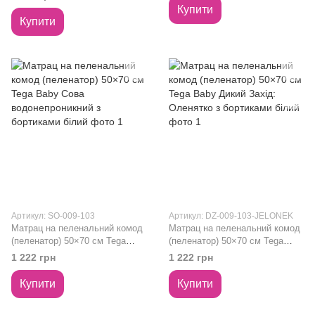
бортиками білий
Купити
Купити
Артикул: SO-009-103
Артикул: DZ-009-103-JELONEK
Матрац на пеленальний комод
Матрац на пеленальний комод
(пеленатор) 50×70 см Tega
(пеленатор) 50×70 см Tega
Baby Сова водонепроникний з
Baby Дикий Захід: Оленятко з
1 222 грн
1 222 грн
бортиками білий
бортиками білий
Купити
Купити