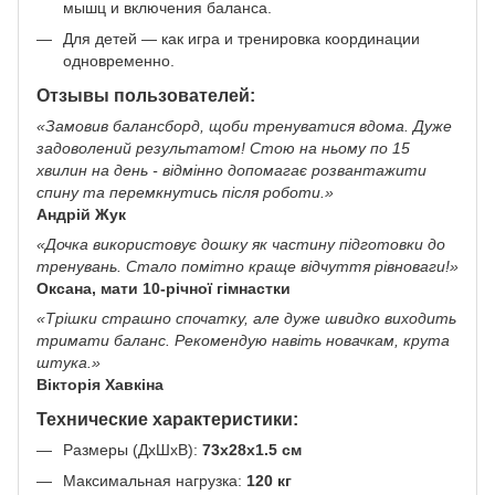
мышц и включения баланса.
Для детей — как игра и тренировка координации
одновременно.
Отзывы пользователей:
«Замовив балансборд, щоби тренуватися вдома. Дуже
задоволений результатом! Стою на ньому по 15
хвилин на день - відмінно допомагає розвантажити
спину та перемкнутись після роботи.»
Андрій Жук
«Дочка використовує дошку як частину підготовки до
тренувань. Стало помітно краще відчуття рівноваги!»
Оксана, мати 10-річної гімнастки
«Трішки страшно спочатку, але дуже швидко виходить
тримати баланс. Рекомендую навіть новачкам, крута
штука.»
Вікторія Хавкіна
Технические характеристики:
Размеры (ДхШхВ):
73х28х1.5 см
Максимальная нагрузка:
120 кг