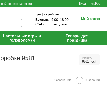
Вход
Укр
Рус
чный договор (Оферта)
График работы:
Мой заказ
Будние:
9:00–18:00
Сб-Вс:
Выходной
Настольные игры и
Товары для
головоломки
праздника
коробке 9581
Артикул
9581 Tech
К сравнению
В желания