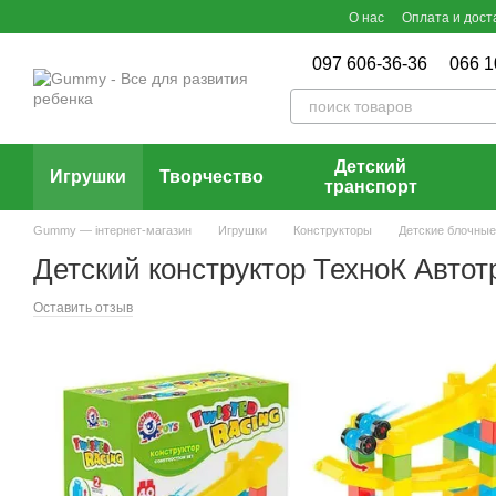
Перейти к основному контенту
О нас
Оплата и дост
097 606-36-36
066 1
Детский
Игрушки
Творчество
транспорт
Gummy — інтернет-магазин
Игрушки
Конструкторы
Детские блочные
Детский конструктор ТехноК Автотр
Оставить отзыв