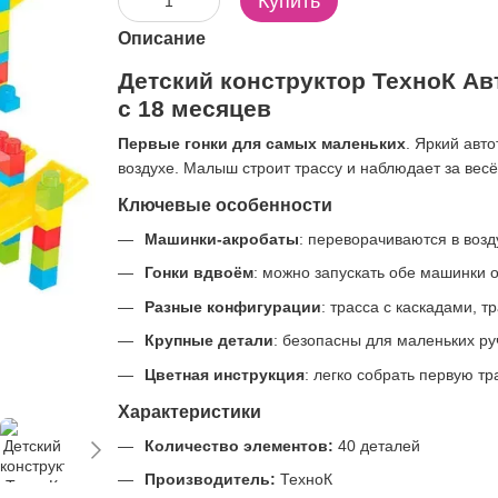
Купить
Описание
Детский конструктор ТехноК Ав
с 18 месяцев
Первые гонки для самых маленьких
. Яркий авт
воздухе. Малыш строит трассу и наблюдает за вес
Ключевые особенности
Машинки-акробаты
: переворачиваются в возд
Гонки вдвоём
: можно запускать обе машинки
Разные конфигурации
: трасса с каскадами,
Крупные детали
: безопасны для маленьких ру
Цветная инструкция
: легко собрать первую тр
Характеристики
Количество элементов:
40 деталей
Производитель:
ТехноК