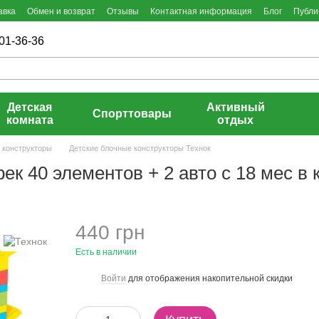
авка
Обмен и возврат
Отзывы
Контактная информация
Блог
Публи
01-36-36
Детская
Активный
Спорттовары
комната
отдых
 конструкторы
Детские блочные конструкторы Технок
ек 40 элементов + 2 авто с 18 мес в 
440 грн
Есть в наличии
Войти
для отображения накопительной скидки
%