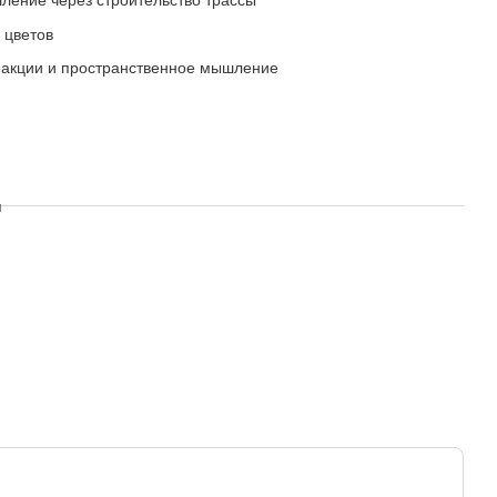
ление через строительство трассы
 цветов
еакции и пространственное мышление
я