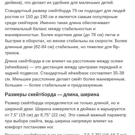
дюймов), что делает их удобнее для маленьких детей.
Стандартный размер скейтборда 79 см подходит для людей
ростом от 150 до 190 см и является самым популярным
среди скейтеров. Именно такая длина обеспечивает
оптимальный баланс между стабильностью и
маневренностью. Более короткие деки (до 78 см) легче и
быстрее в оборотах, но менее стабильны на скорости. Более
длинные деки (82-84 см) стабильнее, но тяжелее для flip-
трюков.
Длина скейтборда в см влияет на расстояние между осями
(wheelbase) — это дистанция между центрами передней и
задней подвесок. Стандартный wheelbase составляет 35-38
см. Меньшее расстояние делает скейт более маневренным,
большее — более стабильным и предсказуемым.
Размеры скейтборда — длина, ширина
Размер скейтборда определяется не только длиной, но и
шириной деки. Ширина измеряется в дюймах и варьируется
от 7,5" (19 см) до 8,75" (22 см). Это самый важный параметр
при выборе скейта, ведь ширина напрямую влияет на
комфорт постановки ног.
Размеры скейтборда в см по ширине: - 7,5-7,75" (19-19,7 см)