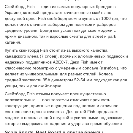
Скейтборд Fish — один из самых популярных брендов в
Украине, который предлагает качественные скейты по
доступной цене. Fish скейтборд можно купить от 1000 грн, что
делает его отличным выбором для новичков и райдеров
среднего уровня. Бренд выпускает как детские модели с
ярким дизайном, так и взрослые скейты для street и park
катания.
Купить скейтборд Fish стоит из-за высокого качества
канадского клена (7 слоев), прочных алюминиевых подвесок и
надежных подшипников ABEC-7. Деки Fish имеют
классическую геометрию с умеренным concave (изгибом), что
делает их универсальными для разных стилей. Колеса
средней жесткости 95A диаметром 52-54 мм подходят как для
улицы, так и для скейт-парка.
Скейтборд Fish отзывы получает преимущественно
положительные — пользователи отмечают прочность
конструкции, приятные ощущения под ногами и отличное
соотношение цены и качества. Для детей Fish предлагает
модели с нескользящей шкуркой и усиленными подвесками,
которые выдерживают падения и удары во время обучения.
Scale Sports, Best Board и другие бренды