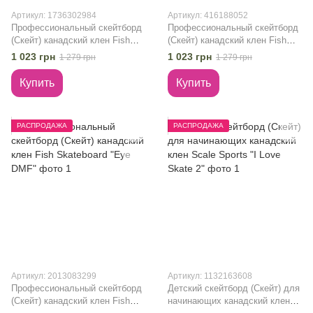
Артикул: 1736302984
Артикул: 416188052
Профессиональный скейтборд
Профессиональный скейтборд
(Скейт) канадский клен Fish
(Скейт) канадский клен Fish
Skateboard "Finger"
Skateboard "Mason"
1 023 грн
1 023 грн
1 279 грн
1 279 грн
Купить
Купить
РАСПРОДАЖА
РАСПРОДАЖА
Артикул: 2013083299
Артикул: 1132163608
Профессиональный скейтборд
Детский скейтборд (Скейт) для
(Скейт) канадский клен Fish
начинающих канадский клен