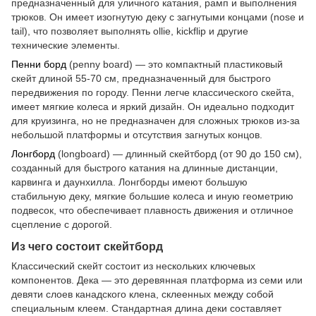
предназначенный для уличного катания, рамп и выполнения
трюков. Он имеет изогнутую деку с загнутыми концами (nose и
tail), что позволяет выполнять ollie, kickflip и другие
технические элементы.
Пенни борд
(penny board) — это компактный пластиковый
скейт длиной 55-70 см, предназначенный для быстрого
передвижения по городу. Пенни легче классического скейта,
имеет мягкие колеса и яркий дизайн. Он идеально подходит
для круизинга, но не предназначен для сложных трюков из-за
небольшой платформы и отсутствия загнутых концов.
Лонгборд
(longboard) — длинный скейтборд (от 90 до 150 см),
созданный для быстрого катания на длинные дистанции,
карвинга и даунхилла. Лонгборды имеют большую
стабильную деку, мягкие большие колеса и иную геометрию
подвесок, что обеспечивает плавность движения и отличное
сцепление с дорогой.
Из чего состоит скейтборд
Классический скейт состоит из нескольких ключевых
компонентов. Дека — это деревянная платформа из семи или
девяти слоев канадского клена, склеенных между собой
специальным клеем. Стандартная длина деки составляет