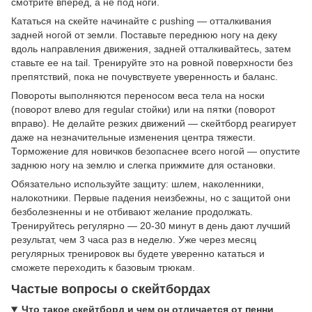
смотрите вперед, а не под ноги.
Кататься на скейте начинайте с pushing — отталкивания
задней ногой от земли. Поставьте переднюю ногу на деку
вдоль направления движения, задней отталкивайтесь, затем
ставьте ее на tail. Тренируйте это на ровной поверхности без
препятствий, пока не почувствуете уверенность и баланс.
Повороты выполняются переносом веса тела на носки
(поворот влево для regular стойки) или на пятки (поворот
вправо). Не делайте резких движений — скейтборд реагирует
даже на незначительные изменения центра тяжести.
Торможение для новичков безопаснее всего ногой — опустите
заднюю ногу на землю и слегка прижмите для остановки.
Обязательно используйте защиту: шлем, наколенники,
налокотники. Первые падения неизбежны, но с защитой они
безболезненны и не отбивают желание продолжать.
Тренируйтесь регулярно — 20-30 минут в день дают лучший
результат, чем 3 часа раз в неделю. Уже через месяц
регулярных тренировок вы будете уверенно кататься и
сможете переходить к базовым трюкам.
Частые вопросы о скейтбордах
Что такое скейтборд и чем он отличается от пенни