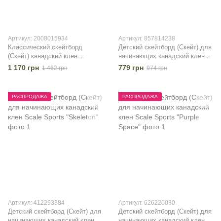
Артикул: 2008015934
Артикул: 857814238
Классический скейтборд
Детский скейтборд (Скейт) для
(Скейт) канадский клен
начинающих канадский клен
"Canada Red Marple 100%"
Scale Sports "Graffiti Blue"
1 170 грн
779 грн
1 462 грн
974 грн
РАСПРОДАЖА
РАСПРОДАЖА
Артикул: 412293384
Артикул: 626220030
Детский скейтборд (Скейт) для
Детский скейтборд (Скейт) для
начинающих канадский клен
начинающих канадский клен