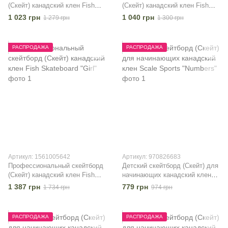
(Скейт) канадский клен Fish
(Скейт) канадский клен Fish
Skateboard "Happy Skate"
Skateboard "Wolf"
1 023 грн
1 040 грн
1 279 грн
1 300 грн
РАСПРОДАЖА
РАСПРОДАЖА
Артикул: 1561005642
Артикул: 970826683
Профессиональный скейтборд
Детский скейтборд (Скейт) для
(Скейт) канадский клен Fish
начинающих канадский клен
Skateboard "Girl"
Scale Sports "Numbers"
1 387 грн
779 грн
1 734 грн
974 грн
РАСПРОДАЖА
РАСПРОДАЖА