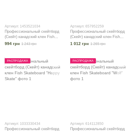
Артикул: 1453521034
Артикул: 657952259
Профессиональный скейтборд
Профессиональный скейтборд
(Скейт) канадский клен Fish
(Скейт) канадский клен Fish
Skateboard "Green Rhombus"
Skateboard "Heart Blue"
994 грн
1 012 грн
1 243 грн
1 265 грн
РАСПРОДАЖА
РАСПРОДАЖА
Артикул: 1033330434
Артикул: 614112850
Профессиональный скейтборд
Профессиональный скейтборд