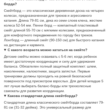
борда?
Скейтборд — это классическая деревянная доска на четырех
колесах, предназначенная для трюков и агрессивного
катания. Длина 79-81 см, дека из семи слоев клена, жесткие
колеса 52-54 мм. Пенни борд — компактный пластиковый
скейт длиной 55-70 см с мягкими колесами, предназначенный
для комфортного передвижения по городу без трюков.
Лонгборд — длинный скейт (90-150 см) для быстрого катания
на дистанции и карвинга.
С какого возраста можно кататься на скейте?
Детские скейты можно осваивать с 5-6 лет, когда ребенок
имеет достаточную координацию и силу для удержания
баланса. Обязателен полный защитный комплект: шлем,
наколенники, налокотники, защита запястья. Первые
тренировки должны проходить на ровной безопасной
поверхности под присмотром взрослых. Для детей младше 5
лет лучше выбирать баланс-борды или трехколесные
самокаты для развития координации.
Какова стандартная длина скейтборда?
Стандартная длина классического скейтборда составляет 79-
81 см (31-32 дюйма). Это универсальный размер для