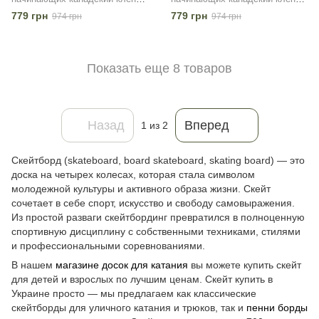
Scale Sports "Skeleton"
Scale Sports "Purple Space"
779 грн
779 грн
974 грн
974 грн
Показать еще 8 товаров
Назад
Вперед
1
из 2
Скейтборд (skateboard, board skateboard, skating board) — это
доска на четырех колесах, которая стала символом
молодежной культуры и активного образа жизни. Скейт
сочетает в себе спорт, искусство и свободу самовыражения.
Из простой разваги скейтбординг превратился в полноценную
спортивную дисциплину с собственными техниками, стилями
и профессиональными соревнованиями.
В нашем
магазине досок для катания
вы можете купить скейт
для детей и взрослых по лучшим ценам. Скейт купить в
Украине просто — мы предлагаем как классические
скейтборды для уличного катания и трюков, так и
пенни борды