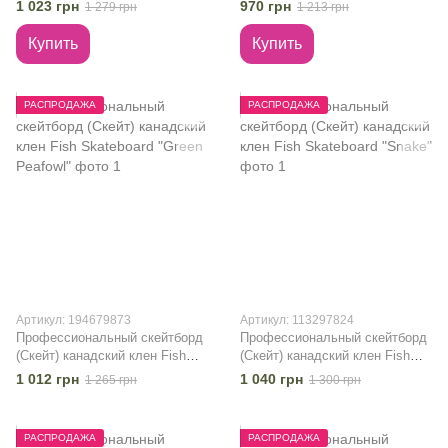
Skateboard "Eye DMF"
Scale Sports "I Love Skate 2"
1 023 грн
970 грн
1 279 грн
1 213 грн
Купить
Купить
РАСПРОДАЖА
РАСПРОДАЖА
Артикул: 194679873
Артикул: 113297824
Профессиональный скейтборд
Профессиональный скейтборд
(Скейт) канадский клен Fish
(Скейт) канадский клен Fish
Skateboard "Green Peafowl"
Skateboard "Snake"
1 012 грн
1 040 грн
1 265 грн
1 300 грн
РАСПРОДАЖА
РАСПРОДАЖА