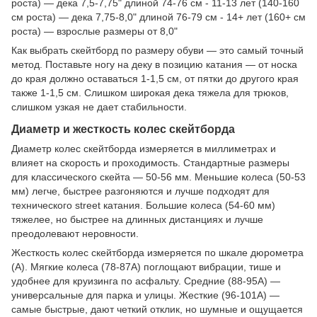
роста) — дека 7,5-7,75" длиной 74-76 см - 11-13 лет (140-160
см роста) — дека 7,75-8,0" длиной 76-79 см - 14+ лет (160+ см
роста) — взрослые размеры от 8,0"
Как выбрать скейтборд по размеру обуви — это самый точный
метод. Поставьте ногу на деку в позицию катания — от носка
до края должно оставаться 1-1,5 см, от пятки до другого края
также 1-1,5 см. Слишком широкая дека тяжела для трюков,
слишком узкая не дает стабильности.
Диаметр и жесткость колес скейтборда
Диаметр колес скейтборда измеряется в миллиметрах и
влияет на скорость и проходимость. Стандартные размеры
для классического скейта — 50-56 мм. Меньшие колеса (50-53
мм) легче, быстрее разгоняются и лучше подходят для
технического street катания. Большие колеса (54-60 мм)
тяжелее, но быстрее на длинных дистанциях и лучше
преодолевают неровности.
Жесткость колес скейтборда измеряется по шкале дюрометра
(A). Мягкие колеса (78-87A) поглощают вибрации, тише и
удобнее для круизинга по асфальту. Средние (88-95A) —
универсальные для парка и улицы. Жесткие (96-101A) —
самые быстрые, дают четкий отклик, но шумные и ощущается