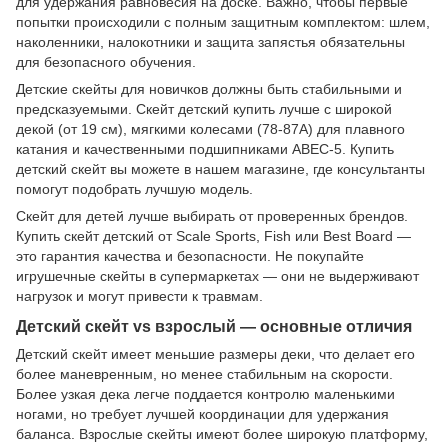
для удержания равновесия на доске. Важно, чтобы первые
попытки происходили с полным защитным комплектом: шлем,
наколенники, налокотники и защита запястья обязательны
для безопасного обучения.
Детские скейты для новичков должны быть стабильными и
предсказуемыми. Скейт детский купить лучше с широкой
декой (от 19 см), мягкими колесами (78-87A) для плавного
катания и качественными подшипниками ABEC-5. Купить
детский скейт вы можете в нашем магазине, где консультанты
помогут подобрать лучшую модель.
Скейт для детей лучше выбирать от проверенных брендов.
Купить скейт детский от Scale Sports, Fish или Best Board —
это гарантия качества и безопасности. Не покупайте
игрушечные скейты в супермаркетах — они не выдерживают
нагрузок и могут привести к травмам.
Детский скейт vs взрослый — основные отличия
Детский скейт имеет меньшие размеры деки, что делает его
более маневренным, но менее стабильным на скорости.
Более узкая дека легче поддается контролю маленькими
ногами, но требует лучшей координации для удержания
баланса. Взрослые скейты имеют более широкую платформу,