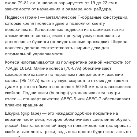
около 79-81 см, а ширина варьируется от 19 до 22 см в
зависимости от назначения и размера ноги райдера.
Подвески (траки) — металлические Т-образные конструкции,
которые крепят колеса к деке и позволяют скейту
поворачивать. Качественные подвески изготавливаются из
алюминиевого сплава, имеют регулируемую жесткость и
долговечные бушинги (полиуретановые прокладки). Ширина
подвесок должна соответствовать ширине деки для
оптимальной управляемости.
Колеса изготавливаются из полиуретана разной жесткости (от
78A до 101A). Мягкие колеса (78-87A) обеспечивают
комфортное катание по неровным поверхностям, жесткие
колеса (95-101A) дают лучшую скорость и отклик для трюков.
Диаметр колес обычно составляет 50-56 мм для классических
скейтов. Подшипники (bearings) устанавливаются внутри
колес — стандарт качества ABEC-5 или ABEC-7 обеспечивает
плавное вращение.
Шкурка (grip tape) — это наждакоподобное покрытие на
верхней части деки, которое обеспечивает сцепление обуви с
доской. Без качественной шкурки невозможно контролировать
скейт и выполнять трюки, ведь нога просто будет скользить по