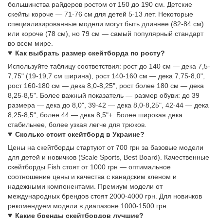
большинства райдеров ростом от 150 до 190 см. Детские
скейты короче — 71-76 см для детей 5-13 лет. Некоторые
специализированные модели могут быть длиннее (82-84 см)
или короче (78 см), но 79 см — самый популярный стандарт
во всем мире.
Как выбрать размер скейтборда по росту?
Используйте таблицу соответствия: рост до 140 см — дека 7,5-
7,75" (19-19,7 см ширина), рост 140-160 см — дека 7,75-8,0",
рост 160-180 см — дека 8,0-8,25", рост более 180 см — дека
8,25-8,5". Более важный показатель — размер обуви: до 39
размера — дека до 8,0", 39-42 — дека 8,0-8,25", 42-44 — дека
8,25-8,5", более 44 — дека 8,5"+. Более широкая дека
стабильнее, более узкая легче для трюков.
Сколько стоит скейтборд в Украине?
Цены на скейтборды стартуют от 700 грн за базовые модели
для детей и новичков (Scale Sports, Best Board). Качественные
скейтборды Fish стоят от 1000 грн — оптимальное
соотношение цены и качества с канадским кленом и
надежными компонентами. Премиум модели от
международных брендов стоят 2000-4000 грн. Для новичков
рекомендуем модели в диапазоне 1000-1500 грн.
Какие бренды скейтбордов лучшие?