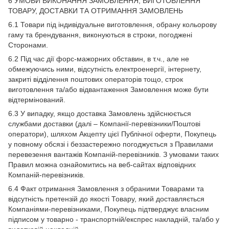
6 УМОВИ ВИКОНАННЯ ЗАМОВЛЕННЯ, ВИГОТОВЛЕННЯ
ТОВАРУ, ДОСТАВКИ ТА ОТРИМАННЯ ЗАМОВЛЕНЬ
6.1 Товари під індивідуальне виготовлення, обрану кольорову
гаму та брендування, виконуються в строки, погоджені
Сторонами.
6.2 Під час дії форс-мажорних обставин, в т.ч., але не
обмежуючись ними, відсутність електроенергії, інтернету,
закриті відділення поштових операторів тощо, строк
виготовлення та/або відвантаження Замовлення може бути
відтермінований.
6.3 У випадку, якщо доставка Замовлень здійснюється
службами доставки (далі – Компанії-перевізники/Поштові
оператори), шляхом Акцепту цієї Публічної оферти, Покупець
у повному обсязі і беззастережно погоджується з Правилами
перевезення вантажів Компаній-перевізників. З умовами таких
Правил можна ознайомитись на веб-сайтах відповідних
Компаній-перевізників.
6.4 Факт отримання Замовлення з обраними Товарами та
відсутність претензій до якості Товару, який доставляється
Компаніями-перевізниками, Покупець підтверджує власним
підписом у товарно - транспортній/експрес накладній, та/або у