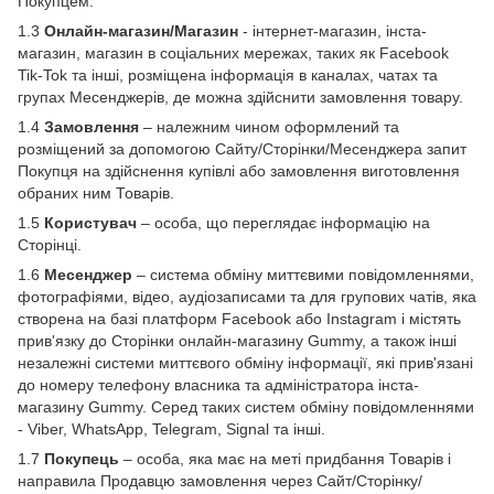
Покупцем.
1.3
Онлайн-магазин/Магазин
- інтернет-магазин, інста-
магазин, магазин в соціальних мережах, таких як Facebook
Tik-Tok та інші, розміщена інформація в каналах, чатах та
групах Месенджерів, де можна здійснити замовлення товару.
1.4
Замовлення
– належним чином оформлений та
розміщений за допомогою Сайту/Сторінки/Месенджера запит
Покупця на здійснення купівлі або замовлення виготовлення
обраних ним Товарів.
1.5
Користувач
– особа, що переглядає інформацію на
Сторінці.
1.6
Месенджер
– система обміну миттєвими повідомленнями,
фотографіями, відео, аудіозаписами та для групових чатів, яка
створена на базі платформ Facebook або Instagram і містять
прив'язку до Сторінки онлайн-магазину Gummy, а також інші
незалежні системи миттєвого обміну інформації, які прив'язані
до номеру телефону власника та адміністратора інста-
магазину Gummy. Серед таких систем обміну повідомленнями
- Viber, WhatsApp, Telegram, Signal та інші.
1.7
Покупець
– особа, яка має на меті придбання Товарів і
направила Продавцю замовлення через Сайт/Сторінку/