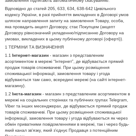
замовлення підлягають автоматичному скасуванню.
Відповідно до статей 205, 633, 634, 638-642 Цивільного
кодексу України, в разі прийняття викладених в Договорі умов
шляхом направлення запиту на замовлення Товару, особа,
яка провадить акцепт Договору, стає Покупцем (акцепт
Договору рівнозначний укладенню/підписанню Договору на
умовах, викладених в цьому публічному договорі (оферті)).
1 ТЕРМІНИ ТА ВИЗНАЧЕННЯ
1.1
Інтернет-магазин
- магазин з представленим
асортиментом в мережі “Інтернет”, де відбувається прямий
продаж товарів споживачеві. При цьому розміщення
споживацької інформації, замовлення товару і угода
відбуваються там само, всередині мережі (на сайті інтернет-
магазину).
1.2
Інста-магазин
- магазин з представленим асортиментом в
мережі на соціальних сторінках та публічних групах Telegram,
Viber та інших месенджерах, де відбувається прямий продаж
товарів споживачеві. При цьому розміщення споживацької
інформації, замовлення товару і угода відбуваються як через
обмін приватними повідомленнями в мережі, так і через будь-
який канал зв'язку, який з'єднує Продавця з потенційним