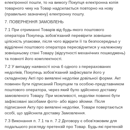
електронної пошти, то на вимогу Покупця електронна копія
товарного чеку на Товар надсилається повторно на нову
(правильно зазначену) електронну пошту.
7. ПОВЕРНЕННЯ ЗАМОВЛЕНЬ
7.1 При отриманні Товарів від будь-якого поштового
оператора Покупець зобов’язаний перевірити зовнішню
цілісність упаковки, після чого відкрити її та безпосередньо у
відділенні поштового оператора пересвідчитися у належному
зовнішньому стані Товару (відсутності механічних пошкоджень)
та повноті його комплектності.
7.2 У випадку наявності хоча б одного з перерахованих
недоліків, Покупець зобов'язаний зафіксувати його у
складеному Акті про виявлені недоліки довільної форми. Акт
повинен бути підписаний Покупцем та особою-представником
поштового оператора, через який було здійснено доставку
замовленого Товару. При можливості, недоліки повинні бути
зафіксовані засобами фото- або відео зйомки. Після
підписання Акту про виявлені недоліки, Товари повертаються
особі, що здійснила доставку Замовлення.
7.3 Виконання п. 7.1 та п. 7.2 Договору є обов'язковим для
подальшого розгляду претензій про Товар. Будь-які претензій