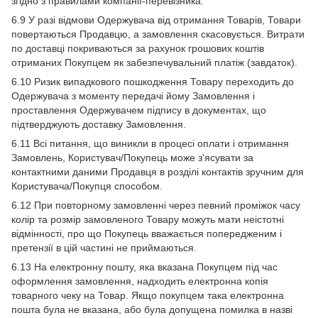
згідно з правилами компанії-перевізника.
6.9 У разі відмови Одержувача від отримання Товарів, Товари
повертаються Продавцю, а замовлення скасовується. Витрати
по доставці покриваються за рахунок грошових коштів
отриманих Покупцем як забезпечувальний платіж (завдаток).
6.10 Ризик випадкового пошкодження Товару переходить до
Одержувача з моменту передачі йому Замовлення і
проставлення Одержувачем підпису в документах, що
підтверджують доставку Замовлення.
6.11 Всі питання, що виникли в процесі оплати і отримання
Замовлень, Користувач/Покупець може з'ясувати за
контактними даними Продавця в розділі контактів зручним для
Користувача/Покупця способом.
6.12 При повторному замовленні через певний проміжок часу
колір та розмір замовленого Товару можуть мати неістотні
відмінності, про що Покупець вважається попередженим і
претензії в цій частині не приймаються.
6.13 На електронну пошту, яка вказана Покупцем під час
оформлення замовлення, надходить електронна копія
товарного чеку на Товар. Якщо покупцем така електронна
пошта була не вказана, або була допущена помилка в назві