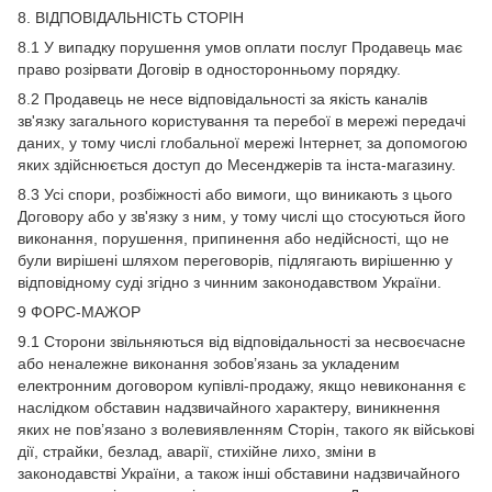
8. ВІДПОВІДАЛЬНІСТЬ СТОРІН
8.1 У випадку порушення умов оплати послуг Продавець має
право розірвати Договір в односторонньому порядку.
8.2 Продавець не несе відповідальності за якість каналів
зв'язку загального користування та перебої в мережі передачі
даних, у тому числі глобальної мережі Інтернет, за допомогою
яких здійснюється доступ до Месенджерів та інста-магазину.
8.3 Усі спори, розбіжності або вимоги, що виникають з цього
Договору або у зв'язку з ним, у тому числі що стосуються його
виконання, порушення, припинення або недійсності, що не
були вирішені шляхом переговорів, підлягають вирішенню у
відповідному суді згідно з чинним законодавством України.
9 ФОРС-МАЖОР
9.1 Сторони звільняються від відповідальності за несвоєчасне
або неналежне виконання зобов’язань за укладеним
електронним договором купівлі-продажу, якщо невиконання є
наслідком обставин надзвичайного характеру, виникнення
яких не пов’язано з волевиявленням Сторін, такого як військові
дії, страйки, безлад, аварії, стихійне лихо, зміни в
законодавстві України, а також інші обставини надзвичайного