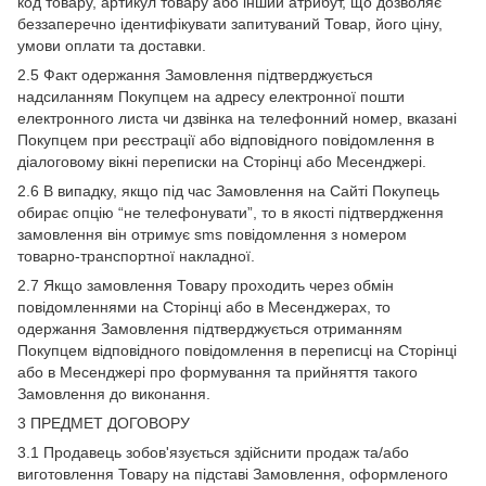
код товару, артикул товару або інший атрибут, що дозволяє
беззаперечно ідентифікувати запитуваний Товар, його ціну,
умови оплати та доставки.
2.5 Факт одержання Замовлення підтверджується
надсиланням Покупцем на адресу електронної пошти
електронного листа чи дзвінка на телефонний номер, вказані
Покупцем при реєстрації або відповідного повідомлення в
діалоговому вікні переписки на Сторінці або Месенджері.
2.6 В випадку, якщо під час Замовлення на Сайті Покупець
обирає опцію “не телефонувати”, то в якості підтвердження
замовлення він отримує sms повідомлення з номером
товарно-транспортної накладної.
2.7 Якщо замовлення Товару проходить через обмін
повідомленнями на Сторінці або в Месенджерах, то
одержання Замовлення підтверджується отриманням
Покупцем відповідного повідомлення в переписці на Сторінці
або в Месенджері про формування та прийняття такого
Замовлення до виконання.
3 ПРЕДМЕТ ДОГОВОРУ
3.1 Продавець зобов'язується здійснити продаж та/або
виготовлення Товару на підставі Замовлення, оформленого