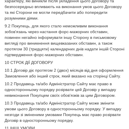
характеру, які виникли після укладення цього Договору та
безпосередньо впливають на виконання умов цього Договору
та які Сторони не могли передбачити або попередити
розумними діями.
9.2 Покупець, для якого стало неможливим виконання
зобов'язань через настання форс-мажорних обставин,
повинен негайно інформувати іншу Сторону в письмовому
вигляді про виникнення вищевказаних обставин, а також
протягом 30 (тридцяти) календарних днів надати іншій Стороні
підтвердження форс-мажорних обставин.
10 СТРОК ДІЇ ДОГОВОРУ
10.1 Договір діє протягом 2 (двох) місяців від дня оформлення
Замовлення або інший строк, який вказано на сторінці Сайту.
10.2 Продавець та/або Адміністратор Сайту має право в
односторонньому порядку розірвати цей Договір у випадку
невиконання Покупцем своїх обов'язків за цим Договором.
10.3 Продавець та/або Адміністратор Сайту може змінити
умови цього Договору в односторонньому порядку. У випадку
незгоди зі зміненими умовами Покупець має право розірвати
Договір в односторонньому порядку.
11 ІНШІ УМОВИ