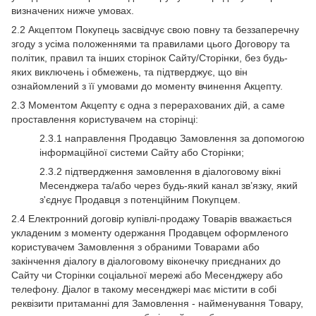
визначених нижче умовах.
2.2 Акцептом Покупець засвідчує свою повну та беззаперечну
згоду з усіма положеннями та правилами цього Договору та
політик, правил та інших сторінок Сайту/Сторінки, без будь-
яких виключень і обмежень, та підтверджує, що він
ознайомлений з її умовами до моменту вчинення Акцепту.
2.3 Моментом Акцепту є одна з перерахованих дій, а саме
проставлення користувачем на сторінці:
2.3.1 направлення Продавцю Замовлення за допомогою
інформаційної системи Сайту або Сторінки;
2.3.2 підтвердження замовлення в діалоговому вікні
Месенджера та/або через будь-який канал зв’язку, який
з'єднує Продавця з потенційним Покупцем.
2.4 Електронний договір купівлі-продажу Товарів вважається
укладеним з моменту одержання Продавцем оформленого
користувачем Замовлення з обраними Товарами або
закінчення діалогу в діалоговому віконечку приєднаних до
Сайту чи Сторінки соціальної мережі або Месенджеру або
телефону. Діалог в такому месенджері має містити в собі
реквізити притаманні для Замовлення - найменування Товару,