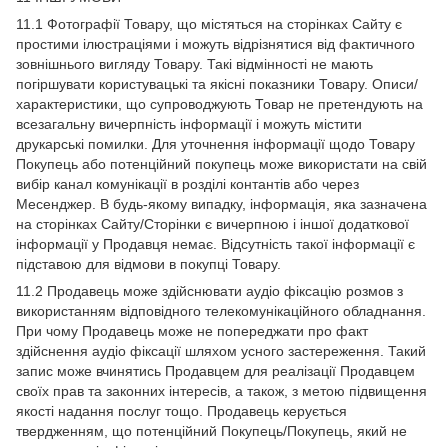
11.1 Фотографії Товару, що містяться на сторінках Сайту є
простими ілюстраціями і можуть відрізнятися від фактичного
зовнішнього вигляду Товару. Такі відмінності не мають
погіршувати користувацькі та якісні показники Товару. Описи/
характеристики, що супроводжують Товар не претендують на
всезагальну вичерпність інформації і можуть містити
друкарські помилки. Для уточнення інформації щодо Товару
Покупець або потенційний покупець може використати на свій
вибір канал комунікації в розділі контантів або через
Месенджер. В будь-якому випадку, інформація, яка зазначена
на сторінках Сайту/Сторінки є вичерпною і іншої додаткової
інформації у Продавця немає. Відсутність такої інформації є
підставою для відмови в покупці Товару.
11.2 Продавець може здійснювати аудіо фіксацію розмов з
використанням відповідного телекомунікаційного обладнання.
При чому Продавець може не попереджати про факт
здійснення аудіо фіксації шляхом усного застереження. Такий
запис може вчинятись Продавцем для реалізації Продавцем
своїх прав та законних інтересів, а також, з метою підвищення
якості надання послуг тощо. Продавець керується
твердженням, що потенційний Покупець/Покупець, який не