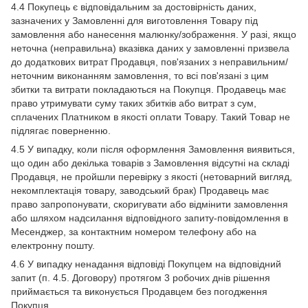
4.4 Покупець є відповідальним за достовірність даних,
зазначених у Замовленні для виготовлення Товару під
замовлення або нанесення малюнку/зображення. У разі, якщо
неточна (неправильна) вказівка даних у замовленні призвела
до додаткових витрат Продавця, пов'язаних з неправильним/
неточним виконанням замовлення, то всі пов'язані з цим
збитки та витрати покладаються на Покупця. Продавець має
право утримувати суму таких збитків або витрат з сум,
сплачених Платником в якості оплати Товару. Такий Товар не
підлягає поверненню.
4.5 У випадку, коли після оформлення Замовлення виявиться,
що один або декілька товарів з Замовлення відсутні на складі
Продавця, не пройшли перевірку з якості (нетоварний вигляд,
некомплектація товару, заводський брак) Продавець має
право запропонувати, скоригувати або відмінити замовлення
або шляхом надсилання відповідного запиту-повідомлення в
Месенджер, за контактним номером телефону або на
електронну пошту.
4.6 У випадку ненадання відповіді Покупцем на відповідний
запит (п. 4.5. Договору) протягом 3 робочих днів рішення
приймається та виконується Продавцем без погодження
Покупця.