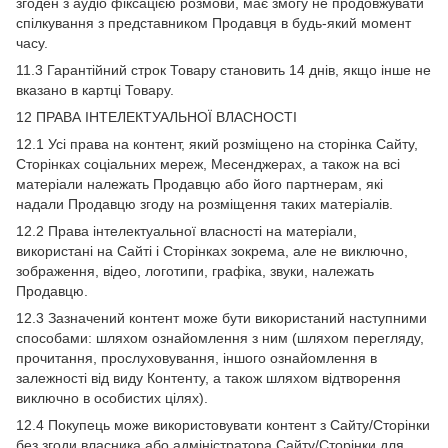
згоден з аудіо фіксацією розмови, має змогу не продовжувати
спілкування з представником Продавця в будь-який момент
часу.
11.3 Гарантійний строк Товару становить 14 днів, якщо інше не
вказано в картці Товару.
12 ПРАВА ІНТЕЛЕКТУАЛЬНОЇ ВЛАСНОСТІ
12.1 Усі права на контент, який розміщено на сторінка Сайту,
Сторінках соціальних мереж, Месенджерах, а також на всі
матеріали належать Продавцю або його партнерам, які
надали Продавцю згоду на розміщення таких матеріалів.
12.2 Права інтелектуальної власності на матеріали,
використані на Сайті і Сторінках зокрема, але не виключно,
зображення, відео, логотипи, графіка, звуки, належать
Продавцю.
12.3 Зазначений контент може бути використаний наступними
способами: шляхом ознайомлення з ним (шляхом перегляду,
прочитання, прослуховування, іншого ознайомлення в
залежності від виду Контенту, а також шляхом відтворення
виключно в особистих цілях).
12.4 Покупець може використовувати контент з Сайту/Сторінки
без згоди власника або адміністратора Сайту/Сторінки для