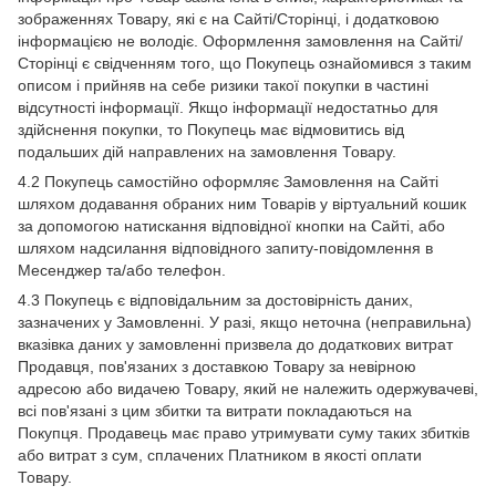
зображеннях Товару, які є на Сайті/Сторінці, і додатковою
інформацією не володіє. Оформлення замовлення на Сайті/
Сторінці є свідченням того, що Покупець ознайомився з таким
описом і прийняв на себе ризики такої покупки в частині
відсутності інформації. Якщо інформації недостатньо для
здійснення покупки, то Покупець має відмовитись від
подальших дій направлених на замовлення Товару.
4.2 Покупець самостійно оформляє Замовлення на Сайті
шляхом додавання обраних ним Товарів у віртуальний кошик
за допомогою натискання відповідної кнопки на Сайті, або
шляхом надсилання відповідного запиту-повідомлення в
Месенджер та/або телефон.
4.3 Покупець є відповідальним за достовірність даних,
зазначених у Замовленні. У разі, якщо неточна (неправильна)
вказівка даних у замовленні призвела до додаткових витрат
Продавця, пов'язаних з доставкою Товару за невірною
адресою або видачею Товару, який не належить одержувачеві,
всі пов'язані з цим збитки та витрати покладаються на
Покупця. Продавець має право утримувати суму таких збитків
або витрат з сум, сплачених Платником в якості оплати
Товару.