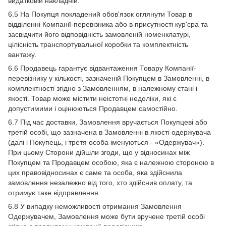
видатковій накладній.
6.5 На Покупця покладений обов'язок оглянути Товар в
відділенні Компанії-перевізника або в присутності кур'єра та
засвідчити його відповідність замовленій номенклатурі,
цілісність транспортувальної коробки та комплектність
вантажу.
6.6 Продавець гарантує відвантаження Товару Компанії-
перевізнику у кількості, зазначеній Покупцем в Замовленні, в
комплектності згідно з Замовленням, в належному стані і
якості. Товар може містити неістотні недоліки, які є
допустимими і оцінюються Продавцем самостійно.
6.7 Під час доставки, Замовлення вручається Покупцеві або
третій особі, що зазначена в Замовленні в якості одержувача
(далі і Покупець, і третя особа іменуються - «Одержувач»).
При цьому Сторони дійшли згоди, що у відносинах між
Покупцем та Продавцем особою, яка є належною стороною в
цих правовідносинах є саме та особа, яка здійснила
замовлення незалежно від того, хто здійснив оплату, та
отримує таке відправлення.
6.8 У випадку неможливості отримання Замовлення
Одержувачем, Замовлення може бути вручене третій особі