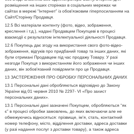
розміщення на інших сторінках в соціальних мережах чи
сайтах в мережі “Інтернет” із обов'язковим гіперпосиланням на
Сайт/Сторінку Продавця.
12.5 Всі матеріали контенту (фото, відео, зображення,
креслення і т.д.), надані Продавцем Покупцеві в процесі
взаємодії є результатом інтелектуальної діяльності Продавця.
12.6 Покупець дає згоду на використання свого фото-відео-
зображення, відгуків про придбаний товар та інших даних, які
були отримані Продавцем під час продажу Товару. У разі
незгоди Покупця з використанням його зображення чи інших
даних, він зобов'язаний повідомити про це Продавця.
13 ЗАСТЕРЕЖЕННЯ ПРО ОБРОБКУ ПЕРСОНАЛЬНИХ ДАНИХ
13.1 Персональні дані обробляються відповідно до Закону
України від 01 червня 2010 № 2297- VI «Про захист
персональних даних».
13.1 Персональні дані зазначені Покупцем, обробляються “як
є” в процесі обробки замовлень, до яких включаючи але не
обмежуючись відносяться: прізвище, ім'я, стать, контактний
номер телефону, місто, відділення доставки, адреса доставки
(у разі надання послуг з доставки товару), а також адреса