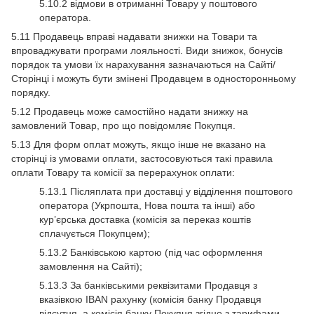
5.10.2 відмови в отриманні Товару у поштового
оператора.
5.11 Продавець вправі надавати знижки на Товари та
впроваджувати програми лояльності. Види знижок, бонусів
порядок та умови їх нарахування зазначаються на Сайті/
Сторінці і можуть бути змінені Продавцем в односторонньому
порядку.
5.12 Продавець може самостійно надати знижку на
замовлений Товар, про що повідомляє Покупця.
5.13 Для форм оплат можуть, якщо інше не вказано на
сторінці із умовами оплати, застосовуються такі правила
оплати Товару та комісії за перерахунок оплати:
5.13.1 Післяплата при доставці у відділення поштового
оператора (Укрпошта, Нова пошта та інші) або
кур’єрська доставка (комісія за переказ коштів
сплачується Покупцем);
5.13.2 Банківською картою (під час оформлення
замовлення на Сайті);
5.13.3 За банківськими реквізитами Продавця з
вказівкою IBAN рахунку (комісія банку Продавця
відсутня, а комісія банку Покупця згідно з тарифами