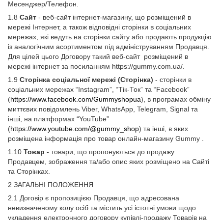
Месенджер/Телефон.
1.8
Сайт
- веб-сайт інтернет-магазину, що розміщений в
мережі Інтернет, а також відповідні сторінки в соціальних
мережах, які ведуть на сторінки сайту або продають продукцію
із аналогічним асортиментом під адмініструванням Продавця.
Для цілей цього Договору такий веб-сайт розміщений в
мережі інтернет за посиланням https://gummy.com.ua/.
1.9
Сторінка соціальної мережі (Сторінка)
- сторінки в
соціальних мережах “Instagram”, “Тік-Ток” та “Facebook”
(
https://www.facebook.com/Gummyshopua
), в програмах обміну
миттєвих повідомлень Viber, WhatsApp, Telegram, Signal та
інші, на платформах “YouTube”
(
https://www.youtube.com/@gummy_shop
) та інші, в яких
розміщена інформація про товар онлайн-магазину Gummy .
1.10
Товар
- товари, що пропонуються до продажу
Продавцем, зображення та/або опис яких розміщено на Сайті
та Сторінках.
2 ЗАГАЛЬНІ ПОЛОЖЕННЯ
2.1 Договір є пропозицією Продавця, що адресована
невизначеному колу осіб та містить усі істотні умови щодо
укладення електронного договору купівлі-продажу Товарів на