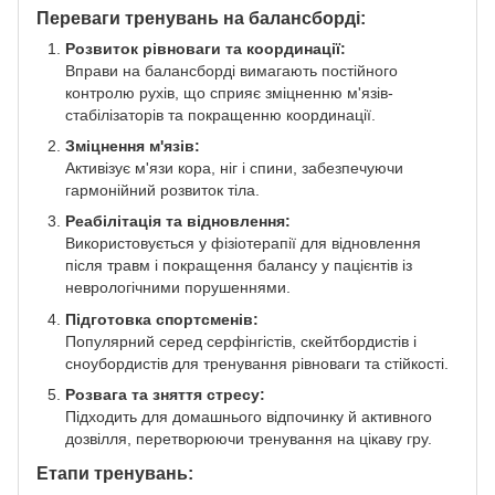
Переваги тренувань на балансборді:
Розвиток рівноваги та координації:
Вправи на балансборді вимагають постійного
контролю рухів, що сприяє зміцненню м'язів-
стабілізаторів та покращенню координації.
Зміцнення м'язів:
Активізує м'язи кора, ніг і спини, забезпечуючи
гармонійний розвиток тіла.
Реабілітація та відновлення:
Використовується у фізіотерапії для відновлення
після травм і покращення балансу у пацієнтів із
неврологічними порушеннями.
Підготовка спортсменів:
Популярний серед серфінгістів, скейтбордистів і
сноубордистів для тренування рівноваги та стійкості.
Розвага та зняття стресу:
Підходить для домашнього відпочинку й активного
дозвілля, перетворюючи тренування на цікаву гру.
Етапи тренувань: