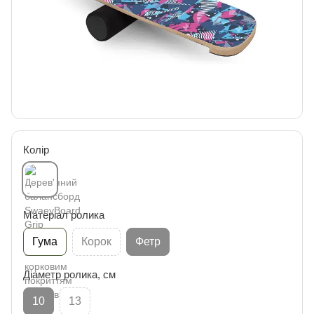
Колір
Матеріал ролика
Гума
Корок
Фетр
Діаметр ролика, см
10
13