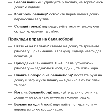
Базові навички:
утримуйте рівновагу, не торкаючись
дошкою підлоги.
Контроль балансу:
освоюйте переміщення дошки,
переносячи вагу тіла.
Складні трюки:
відпрацьовуйте техніку, виконуючи
складні елементи та стійки.
Приклади вправ на балансборді
Статика на балансі:
станьте на дошку та тримайте
рівновагу щонайменше 30 секунд. Підійде навіть для
початківців.
Присідання:
виконайте 10–15 разів, утримуючи
рівновагу — задіюються ноги, сідниці та м'язи кора.
Планка з опорою на балансборд:
поставте руки на
дошку й зафіксуйте планку — відмінно активує плечі
та прес.
Йога на балансборді:
виконуйте асани стоячи на
дошці — це розвиває гнучкість і концентрацію.
Баланс на одній нозі:
піднімайте по черзі ноги —
вправа зміцнює координацію.