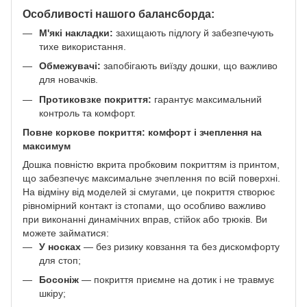
Особливості нашого балансборда:
М'які накладки:
захищають підлогу й забезпечують
тихе використання.
Обмежувачі:
запобігають виїзду дошки, що важливо
для новачків.
Протиковзке покриття:
гарантує максимальний
контроль та комфорт.
Повне коркове покриття: комфорт і зчеплення на
максимум
Дошка повністю вкрита пробковим покриттям із принтом,
що забезпечує максимальне зчеплення по всій поверхні.
На відміну від моделей зі смугами, це покриття створює
рівномірний контакт із стопами, що особливо важливо
при виконанні динамічних вправ, стійок або трюків. Ви
можете займатися:
У носках
— без ризику ковзання та без дискомфорту
для стоп;
Босоніж
— покриття приємне на дотик і не травмує
шкіру;