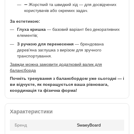
➖ Жорсткий та швидкий хід — для досвідчених
користувачів або окремих задач.
За естетикою:
Глуха кришка
— базовий варіант без декоративних
елементів;
З ручкою для перенесення
— брендована
дерев’яна заглушка з вирізом для зручного
транспортування.
Завжди можна замовити додатковий валик для
балансборда
Почніть тренування з балансбордом уже сьогодні — і
ви відчуєте, як покращується ваша рівновага,
координація та фізична форма!
Характеристики
Бренд
SwaeyBoard