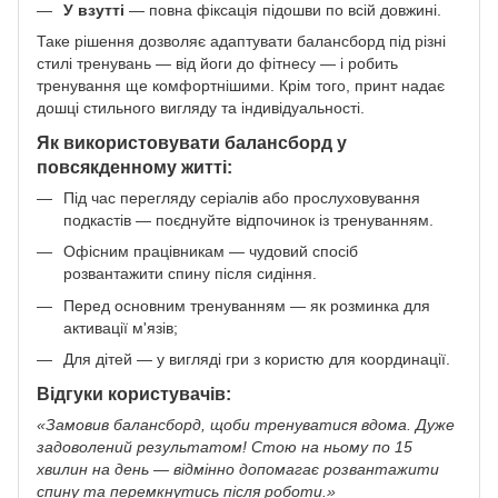
У взутті
— повна фіксація підошви по всій довжині.
Таке рішення дозволяє адаптувати балансборд під різні
стилі тренувань — від йоги до фітнесу — і робить
тренування ще комфортнішими. Крім того, принт надає
дошці стильного вигляду та індивідуальності.
Як використовувати балансборд у
повсякденному житті:
Під час перегляду серіалів або прослуховування
подкастів — поєднуйте відпочинок із тренуванням.
Офісним працівникам — чудовий спосіб
розвантажити спину після сидіння.
Перед основним тренуванням — як розминка для
активації м'язів;
Для дітей — у вигляді гри з користю для координації.
Відгуки користувачів:
«Замовив балансборд, щоби тренуватися вдома. Дуже
задоволений результатом! Стою на ньому по 15
хвилин на день — відмінно допомагає розвантажити
спину та перемкнутись після роботи.»