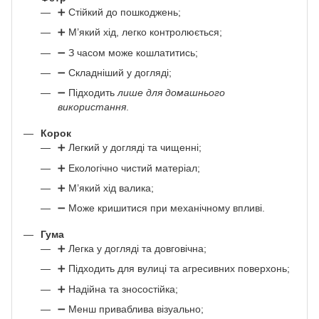
➕ Стійкий до пошкоджень;
➕ М’який хід, легко контролюється;
➖ З часом може кошлатитись;
➖ Складніший у догляді;
➖ Підходить
лише для домашнього
використання
.
Корок
➕ Легкий у догляді та чищенні;
➕ Екологічно чистий матеріал;
➕ М’який хід валика;
➖ Може кришитися при механічному впливі.
Гума
➕ Легка у догляді та довговічна;
➕ Підходить для вулиці та агресивних поверхонь;
➕ Надійна та зносостійка;
➖ Менш приваблива візуально;