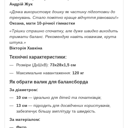
Андрій Жук
«Дочка використовує дошку як частину підготовки до
тренувань. Стало помітно краще відчуття рівноваги!»
Оксана, мати 10-річної гімнастки
«Трішки страшно спочатку, але дуже швидко виходить
тримати баланс. Рекомендую навіть новачкам, крута
штука.»
Вікторія Хавкіна
Технічні характеристики:
Розміри (ДхШхВ):
73х28х1,5 см
Максимальне навантаження:
120 кг
Як обрати валик для балансборда
За діаметром:
10 см
— ідеально для
дітей та початківців
;
13 см
— підходить для
досвідчених користувачів
,
забезпечує більшу амплітуду та швидкість.
За матеріалом:
Фетр