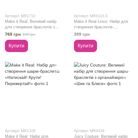
Артикул: MR1710
Артикул: MR6110-3
Make it Real: Великий набір
Make it Real Linxo: Набір для
для створення браслетів з
створення браслетів-
органайзером «Візьми з
трансформерів «Прикраси» -
769 грн
399 грн
899 грн
собою»
Модерн
Купити
Купити
Артикул: MR1328
Артикул: MR4439
Make it Real: Набір для
Juicy Couture: Великий набір