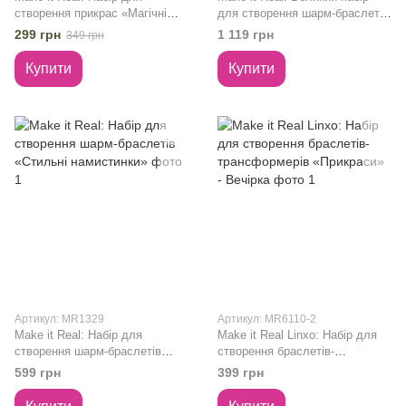
створення прикрас «Магічні
для створення шарм-браслетів
камінці» MR1211
з органайзером «Творча
299 грн
1 119 грн
349 грн
студія»
Купити
Купити
Артикул: MR1329
Артикул: MR6110-2
Make it Real: Набір для
Make it Real Linxo: Набір для
створення шарм-браслетів
створення браслетів-
«Стильні намистинки»
трансформерів «Прикраси» -
599 грн
399 грн
Вечірка