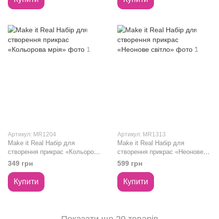
Артикул: MR1204
Артикул: MR1313
Make it Real Набір для
Make it Real Набір для
створення прикрас «Кольорова
створення прикрас «Неонове
мрія»
світло»
349 грн
599 грн
Купити
Купити
Показати ще 20 товарів