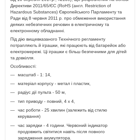
Директиви 2011/65/ЄС (RoHS (англ. Restriction of
Hazardous Substances) Європейського Парламенту та
Ради від 8 червня 2011 р. про обмеження використання
деяких небезпечних речовин в електричному та
електронному обладнанні.
Під дію вищевказаного Технічного регламенту
потрапляють й іграшки, які працюють від батарейок або
електромережі. Ці іграшки є більш безпечними для дітей
та довкілля.
Особливості:
масштаб - 1: 14,
матеріал корпусу - метал і пластик,
радіус дії пульта - 50 м,
тип приводу - повний, 4 х 4,
час роботи - 25 хвилин (залежить від стилю
керування)
час зарядки - 4 години. Червоний індикатор
продовжить світитися навіть після повного
зарядження акумулятора.