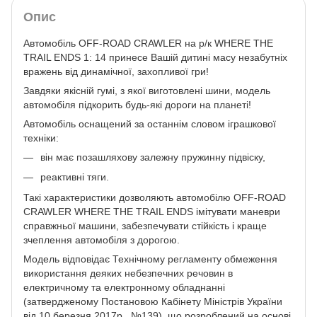
Опис
Автомобіль OFF-ROAD CRAWLER на р/к WHERE THE
TRAIL ENDS 1: 14 принесе Вашій дитині масу незабутніх
вражень від динамічної, захопливої гри!
Завдяки якісній гумі, з якої виготовлені шини, модель
автомобіля підкорить будь-які дороги на планеті!
Автомобіль оснащений за останнім словом іграшкової
техніки:
він має позашляхову залежну пружинну підвіску,
реактивні тяги.
Такі характеристики дозволяють автомобілю OFF-ROAD
CRAWLER WHERE THE TRAIL ENDS імітувати маневри
справжньої машини, забезпечувати стійкість і краще
зчеплення автомобіля з дорогою.
Модель відповідає Технічному регламенту обмеження
використання деяких небезпечних речовин в
електричному та електронному обладнанні
(затвердженому Постановою Кабінету Міністрів України
від 10 березня 2017р., №139), що розроблений на основі