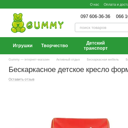
Перейти к основному контенту
О нас
Оплата и дост
097 606-36-36
066 1
Детский
Игрушки
Творчество
транспорт
Gummy — інтернет-магазин
Активный отдых
Бескаркасная мебель
Б
Бескаркасное детское кресло форм
Оставить отзыв