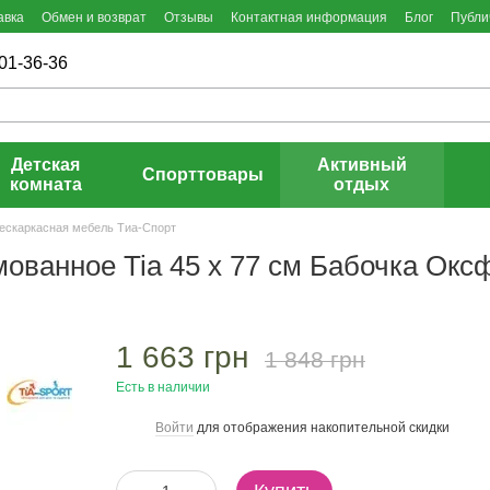
авка
Обмен и возврат
Отзывы
Контактная информация
Блог
Публи
01-36-36
Детская
Активный
Спорттовары
комната
отдых
ескаркасная мебель Тиа-Спорт
ованное Tia 45 х 77 см Бабочка Окс
1 663 грн
1 848 грн
Есть в наличии
Войти
для отображения накопительной скидки
%