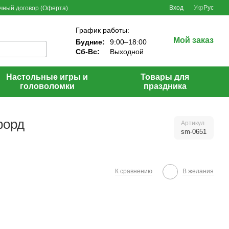
Вход
Укр
Рус
чный договор (Оферта)
График работы:
Мой заказ
Будние:
9:00–18:00
Сб-Вс:
Выходной
Настольные игры и
Товары для
головоломки
праздника
форд
Артикул
sm-0651
К сравнению
В желания