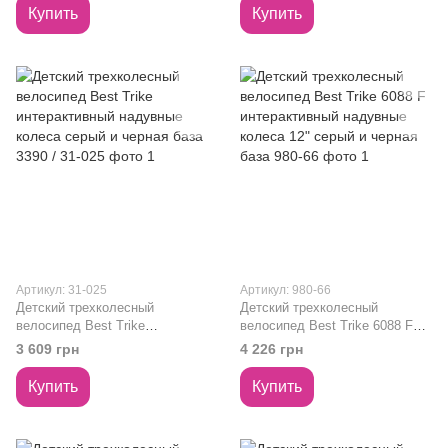
BST-565
база 3390 / 38-103
Купить
Купить
Артикул: 31-025
Артикул: 980-66
Детский трехколесный
Детский трехколесный
велосипед Best Trike
велосипед Best Trike 6088 F
интерактивный надувные
интерактивный надувные
3 609 грн
4 226 грн
колеса серый и черная база
колеса 12" серый и черная
3390 / 31-025
база 980-66
Купить
Купить