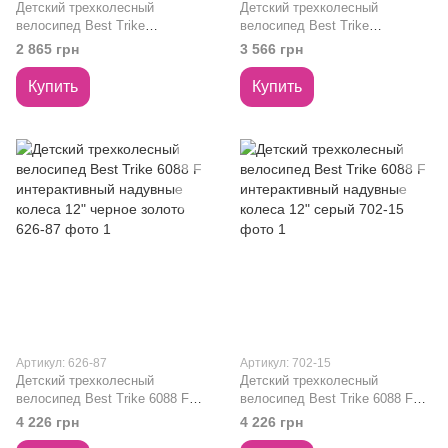
Детский трехколесный
Детский трехколесный
велосипед Best Trike
велосипед Best Trike
пластиковые колеса 8"
интерактивный надувные
2 865 грн
3 566 грн
управляющая ручка
колеса бордовый и белая база
коричневый BST-307
3390 / 37-633
Купить
Купить
Артикул: 626-87
Артикул: 702-15
Детский трехколесный
Детский трехколесный
велосипед Best Trike 6088 F
велосипед Best Trike 6088 F
интерактивный надувные
интерактивный надувные
4 226 грн
4 226 грн
колеса 12" черное золото 626-
колеса 12" серый 702-15