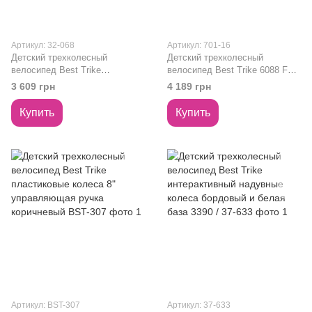
Артикул: 32-068
Артикул: 701-16
Детский трехколесный
Детский трехколесный
велосипед Best Trike
велосипед Best Trike 6088 F
интерактивный надувные
интерактивный надувные
3 609 грн
4 189 грн
колеса джинс и серая база
колеса 12" розовый и черная
3390 / 32-068
база 701-16
Купить
Купить
Артикул: BST-307
Артикул: 37-633