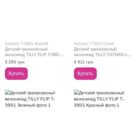
Артикул: T-390/1 Жовтий
Артикул: Т-381/7 Синій
Детский трехколесный
Детский трехколесный
велосипед TILLY FLIP T-390/1
велосипед TILLY CAYMAN с
Желтый
пультом и усиленной рамой T-
5 293 грн
6 811 грн
381/7 Синий лен
Купить
Купить