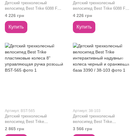
Детский трехколесный
Детский трехколесный
велосипед Best Trike 6088 F
велосипед Best Trike 6088 F
интерактивный надувные
интерактивный надувные
4 226 грн
4 226 грн
колеса 12" черный 695-12
колеса 12" красный и черная
база 789-05
Купить
Купить
Артикул: BST-565
Артикул: 38-103
Детский трехколесный
Детский трехколесный
велосипед Best Trike
велосипед Best Trike
пластиковые колеса 8"
интерактивный надувные
2 865 грн
3 566 грн
управляющая ручка розовый
колеса черный и оранжевая