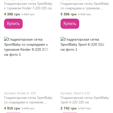
Гладиаторская сетка SportBaby
Гладиаторская сетка SportBaby
с турником Kinder 7-220 220 см
со снарядами и турником
Kinder 8-240 240 см
4 396 грн
5 306 грн
4 884 грн
5 896 грн
Купить
Купить
Артикул: Kinder 8- 220
Артикул: Sport 6-220
Гладиаторская сетка SportBaby
Гладиаторская сетка SportBaby
со снарядами и турником
Sport 6-220 220 см
Kinder 8-220 220 см
4 910 грн
2 742 грн
5 456 грн
3 047 грн