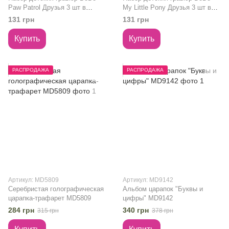
Paw Patrol Друзья 3 шт в
My Little Pony Друзья 3 шт в
наборе 20х20 см 200193
наборе 20х20 см 200189
131 грн
131 грн
Купить
Купить
РАСПРОДАЖА
РАСПРОДАЖА
Артикул: MD5809
Артикул: MD9142
Серебристая голографическая
Альбом царапок "Буквы и
царапка-трафарет MD5809
цифры" MD9142
284 грн
340 грн
315 грн
378 грн