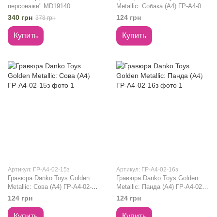
персонажи" MD19140
Metallic: Собака (А4) ГР-А4-02-
03з
340 грн
124 грн
378 грн
Купить
Купить
Артикул: ГР-А4-02-15з
Артикул: ГР-А4-02-16з
Гравюра Danko Toys Golden
Гравюра Danko Toys Golden
Metallic: Сова (А4) ГР-А4-02-
Metallic: Панда (А4) ГР-А4-02-
15з
16з
124 грн
124 грн
Купить
Купить