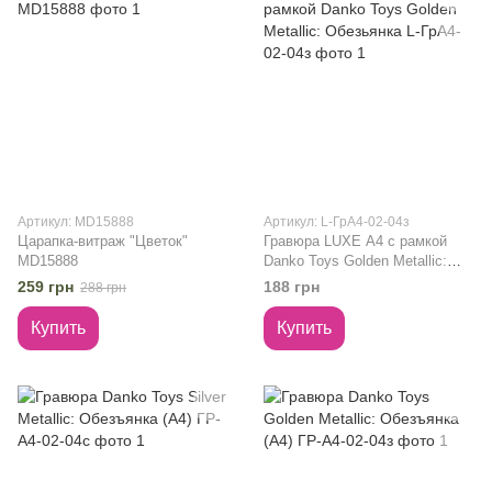
Артикул: MD15888
Артикул: L-ГрА4-02-04з
Царапка-витраж "Цветок"
Гравюра LUXE А4 с рамкой
MD15888
Danko Toys Golden Metallic:
Обезьянка L-ГрА4-02-04з
259 грн
188 грн
288 грн
Купить
Купить