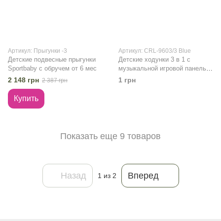
Артикул: Прыгунки -3
Артикул: CRL-9603/3 Blue
Детские подвесные прыгунки
Детские ходунки 3 в 1 с
Sportbaby с обручем от 6 мес
музыкальной игровой панелью
CARRELLO Torino CRL-9603/3
2 148 грн
1 грн
2 387 грн
Blue
Купить
Показать еще 9 товаров
Назад
Вперед
1
из 2