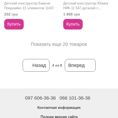
Детский конструктор Бамсик
Детский конструктор Юника
Поеднайко 13 элементов 114/3
НИК-11 547 деталей с
трассами и автомобилями 0989
202 грн
1 868 грн
Купить
Купить
Показать еще 20 товаров
Назад
Вперед
4
из 8
097 606-36-36
066 101-36-36
Контактная информация
Полная версия сайта