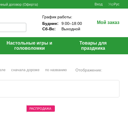
Вход
Укр
Рус
чный договор (Оферта)
График работы:
Мой заказ
Будние:
9:00–18:00
Сб-Вс:
Выходной
Настольные игры и
Товары для
головоломки
праздника
Отображение:
вле
сначала дороже
по названию
РАСПРОДАЖА