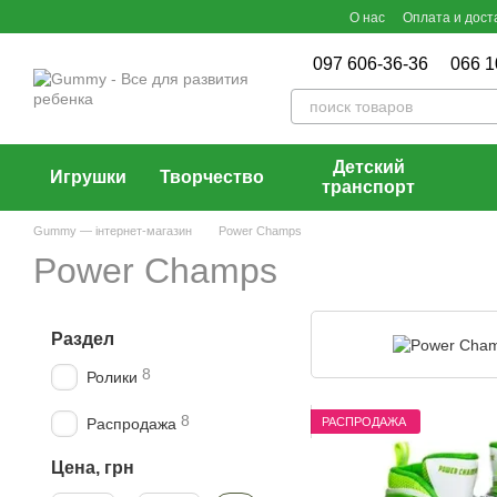
Перейти к основному контенту
О нас
Оплата и дост
097 606-36-36
066 1
Детский
Игрушки
Творчество
транспорт
Gummy — інтернет-магазин
Power Champs
Power Champs
Раздел
8
Ролики
8
РАСПРОДАЖА
Распродажа
Цена, грн