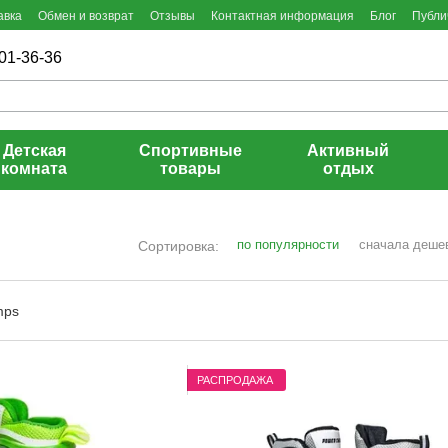
авка
Обмен и возврат
Отзывы
Контактная информация
Блог
Публи
01-36-36
Детская
Спортивные
Активный
комната
товары
отдых
по популярности
сначала деше
Сортировка:
РАСПРОДАЖА