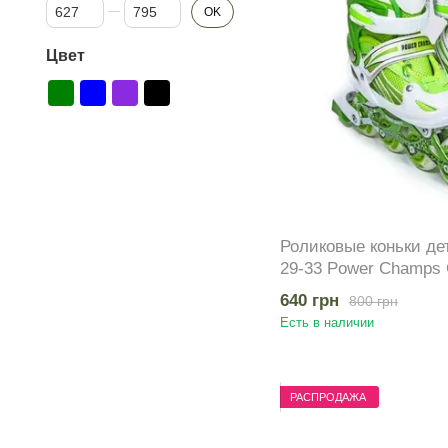
От Цена, грн
До Цена, грн
OK
Цвет
Роликовые коньки де
29-33 Power Champs 
колеса
640 грн
800 грн
Есть в наличии
РАСПРОДАЖА