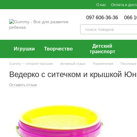
Перейти к основному контенту
О нас
Оплата и дост
097 606-36-36
066 1
Детский
Игрушки
Творчество
транспорт
Gummy — інтернет-магазин
Активный отдых
Развлечения
Песочные
Ведерко с ситечком и крышкой Юн
Оставить отзыв