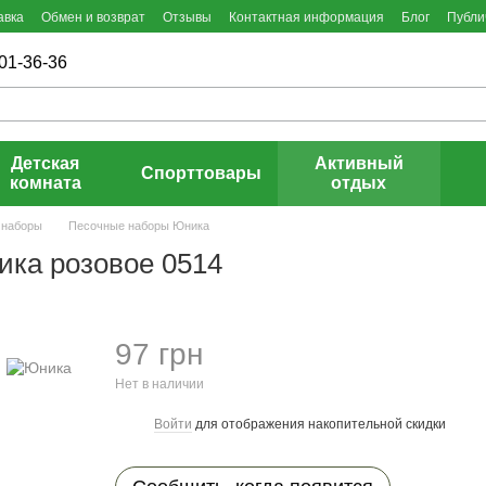
авка
Обмен и возврат
Отзывы
Контактная информация
Блог
Публи
01-36-36
Детская
Активный
Спорттовары
комната
отдых
 наборы
Песочные наборы Юника
ика розовое 0514
97 грн
Нет в наличии
Войти
для отображения накопительной скидки
%