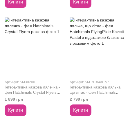
Купити
Купити
Артикул: SM30200
Артикул: SM19184/8157
Інтерактивна казкова лялечка -
Інтерактивна казкова лялька,
фея Hatchimals Crystal Flyers
що літає - фея Hatchimals
рожева
FlyingPixie Kawaii Pastel з
1 899 грн
2 799 грн
підставкою блакитна з
рожевим
Купити
Купити