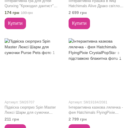
Інтерактивна гра для дітей
Інтерактивна іграшка в яйці
Qunxing "Крокодил дантист"
Hatchimals Alive Драко світлові
(натискати на зуби)
та звукові ефекти,
174 грн
2 699 грн
199 грн
інтерактивне народження
Купити
Купити
Артикул: SM26707
Артикул: SM19184/2081
Підвіска сюрприз Spin Master
Інтерактивна казкова лялечка -
Люксі Шарм для сумочки
фея Hatchimals FlyingPixie
Purse Pets
CrystalPopStar з підставкою
211 грн
2 799 грн
блакитна