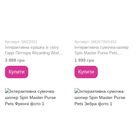
Артикул: SM22001
Артикул: SM26700/5402
Інтерактивна іграшка зі світу
Інтерактивна сумочка-шопер
Гаррі Поттера Wizarding World:
Spin Master Purse Pets
Сова Гедвіґа
Гламікорн
3 899 грн
1 999 грн
Купити
Купити