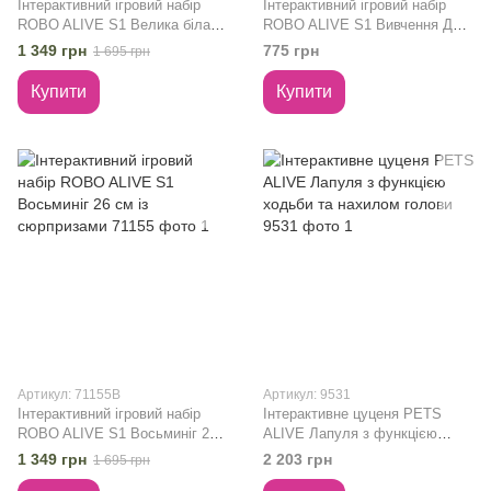
Інтерактивний ігровий набір
Інтерактивний ігровий набір
ROBO ALIVE S1 Велика біла
ROBO ALIVE S1 Вивчення ДНК
акула 38 см із сюрпризами
Стиракозавра 71139
1 349 грн
775 грн
1 695 грн
71155
Купити
Купити
Артикул: 71155B
Артикул: 9531
Інтерактивний ігровий набір
Інтерактивне цуценя PETS
ROBO ALIVE S1 Восьминіг 26
ALIVE Лапуля з функцією
см із сюрпризами 71155
ходьби та нахилом голови
1 349 грн
2 203 грн
1 695 грн
9531