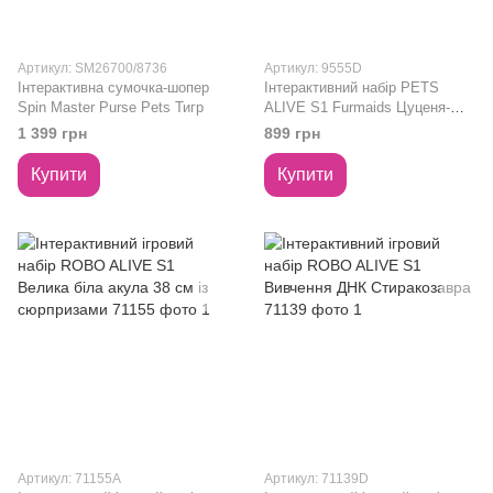
Артикул: SM26700/8736
Артикул: 9555D
Інтерактивна сумочка-шопер
Інтерактивний набір PETS
Spin Master Purse Pets Тигр
ALIVE S1 Furmaids Цуценя-
русалочка Даззі 30 см 9555
1 399 грн
899 грн
Купити
Купити
Артикул: 71155A
Артикул: 71139D