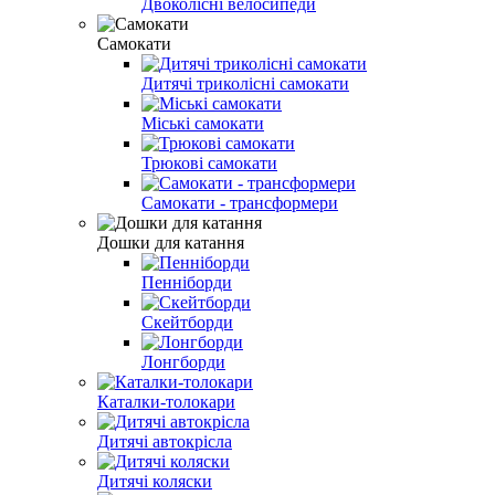
Двоколісні велосипеди
Самокати
Дитячі триколісні самокати
Міські самокати
Трюкові самокати
Самокати - трансформери
Дошки для катання
Пенніборди
Скейтборди
Лонгборди
Каталки-толокари
Дитячі автокрісла
Дитячі коляски