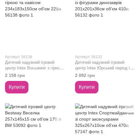
Артикул: 56138
Артикул: 56132
Дитячий надувний ігровий
Дитячий надувний ігровий
центр Intex Восьминіг з гіркою
центр Intex Юрський період із
та навісом 234х183х150см
фігурами динозаврів
2 158 грн
2 092 грн
об'єм 229л 56138
201х201х36см об'єм 410л
56132
Купити
Купити