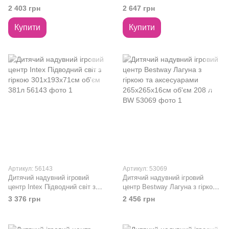
та кульками 249х191х18см
170x168x122 см об'єм 165л
2 403 грн
2 647 грн
об'єм 216л 57444
57144
Купити
Купити
Артикул: 56143
Артикул: 53069
Дитячий надувний ігровий
Дитячий надувний ігровий
центр Intex Підводний світ з
центр Bestway Лагуна з гіркою
гіркою 301x193x71см об'єм
та аксесуарами 265х265х16см
3 376 грн
2 456 грн
381л 56143
об'єм 208 л BW 53069