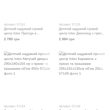
Артикул: 57161
Артикул: 57135
Дитячий надувний ігровий
Дитячий надувний ігровий
центр Intex Пригоди в
центр Intex Диноленд з гіркою
джунглях з гіркою та кульками
та кульками 333х229х14см
2 785 грн
2 984 грн
257х216х20см об'єм 493л
об'єм 280л 57135
57161
Артикул: 57154
Артикул: 57149