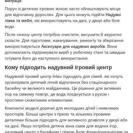
матраци
.
Поруч із дитячою ігровою зоною часто облаштовують місце
для відпочинку дорослих. Для цього можуть підійти
Надувні
ліжка та меблі
, які використовують на дачі, у дворі або біля
води.
Після сезону центр потрібно очистити, висушити й акуратно
скласти. Для підготовки, накачування, ремонту та зберігання
використовуються
Аксесуари для надувних виробів
. Вони
допомагають підтримувати виріб у робочому стані та швидше
готувати його до наступного використання.
Кому підходить надувний ігровий центр
Надувний ігровий центр Intex підходить для сімей, які хочуть
організувати дитячий літній відпочинок без стаціонарного
басейну чи великого майданчика. Це рішення для активних
ігор на свіжому повітрі, де вода поєднується з рухом і
простими сюжетними елементами.
Компактні моделі доречні для молодших дітей і невеликих
просторів. Більші центри з гіркою та кількома ігровими
деталями більше підходять для активного дозвілля у дворі або
на дачі. Якщо потрібна дитяча зона саме для водних ігор,
надувний центр з басейном і гіркою буде функціональнішим за