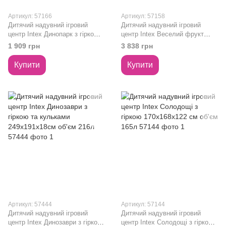
Артикул: 57166
Артикул: 57158
Дитячий надувний ігровий
Дитячий надувний ігровий
центр Intex Динопарк з гіркою
центр Intex Веселий фрукт
191х152х58см об'єм 143л
244x191x20см об'єм 493л
1 909 грн
3 838 грн
57166
57158
Купити
Купити
Артикул: 57444
Артикул: 57144
Дитячий надувний ігровий
Дитячий надувний ігровий
центр Intex Динозаври з гіркою
центр Intex Солодощі з гіркою