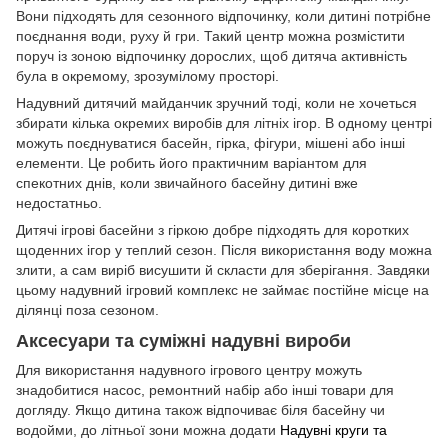
Вони підходять для сезонного відпочинку, коли дитині потрібне
поєднання води, руху й гри. Такий центр можна розмістити
поруч із зоною відпочинку дорослих, щоб дитяча активність
була в окремому, зрозумілому просторі.
Надувний дитячий майданчик зручний тоді, коли не хочеться
збирати кілька окремих виробів для літніх ігор. В одному центрі
можуть поєднуватися басейн, гірка, фігури, мішені або інші
елементи. Це робить його практичним варіантом для
спекотних днів, коли звичайного басейну дитині вже
недостатньо.
Дитячі ігрові басейни з гіркою добре підходять для коротких
щоденних ігор у теплий сезон. Після використання воду можна
злити, а сам виріб висушити й скласти для зберігання. Завдяки
цьому надувний ігровий комплекс не займає постійне місце на
ділянці поза сезоном.
Аксесуари та суміжні надувні вироби
Для використання надувного ігрового центру можуть
знадобитися насос, ремонтний набір або інші товари для
догляду. Якщо дитина також відпочиває біля басейну чи
водойми, до літньої зони можна додати
Надувні круги та