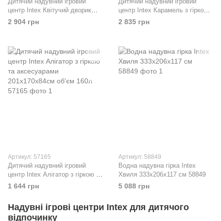
Дитячий надувний ігровий
Дитячий надувний ігровий
центр Intex Квітучий дворик
центр Intex Карамель з гіркою
290х180х104 см з гіркою та
та іграшками 295х191х130см
2 904 грн
2 835 грн
іграшками об'єм 450л 57154
об'єм 206л 57149
Артикул: 57165
Артикул: 58849
Дитячий надувний ігровий
Водна надувна гірка Intex
центр Intex Алігатор з гіркою та
Хвиля 333х206х117 см 58849
аксесуарами 201х170х84см
1 644 грн
5 088 грн
об'єм 160л 57165
Надувні ігрові центри Intex для дитячого
відпочинку