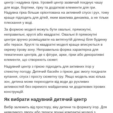
центр і надувна гірка. Ігровий центр зазвичай поєднує чашу
для води, бортики, гірку та додаткові елементи для гри.
Надувна гірка більше орієнтована на активний спуск і рух, тому
краще підходить для дітей, яким важлива динаміка, а не тільки
плескання у воді.
За формою моделі можуть бути овальні, прямокутні,
неправильні, круглі або квадратні. Овальні й прямокутні
центри зручно розміщувати на витягнутій ділянці біля будинку
або тераси. Круглі та квадратні моделі краще вписуються в
окрему ігрову зону. Неправильна форма характерна для
тематичних центрів, де є фігури, арки, гірки або декоративні
елементи, що створюють сюжет.
Надувний центр з гіркою підходить для активних ігор у
спекотну погоду. Дитячий басейн з гіркою дає змогу поєднати
купання, спуск і просту сюжетну гру. Якщо модель має кілька
зон, дитина може переходити від води до рухливих
активностей без окремого майданчика чи додаткових ігрових
конструкцій.
Як вибрати надувний дитячий центр
Вибір залежить від простору, віку дитини та формату ігор. Для
невеликого двору або тераси зручні компактні моделі з