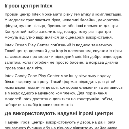
Ігрові центри Intex
Ігровий центр Intex може мати різну тематику й комплектацію.
У моделях трапляються гірки, невеликі басейни, декоративні
фігури, кульки, кільця, бризкалки або інші елементи для гри.
Конкретний набір залежить від товару, тому різні центри
можуть відчутно відрізнятися за сценарієм використання.
Intex Ocean Play Center пов’язаний із водною тематикою.
Такий центр доречний для ігор із плесканням, спуском із гірки
та сюжетами про море чи підводний світ. Він добре відповідає
запитам, коли потрібен не просто басейн, а яскрава дитяча
ігрова зона для літа.
Intex Candy Zone Play Center має іншу візуальну подачу —
більш яскраву та ігрову. Такий формат підходить для дітей,
яким цікаві тематичні деталі, кольорові елементи та активності
в межах одного надувного комплексу. Для порівняння
моделей Intex достатньо дивитися на конструкцію, об’єм,
габарити та набір ігрових елементів.
Де використовують надувні ігрові центри
Надувні ігрові центри використовують у дворі, на дачі, біля
приватного будинку або на рівному відкритому майданчику.