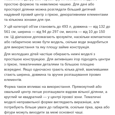
простою формою та невеликою чашею. Для дачі або
просторої ділянки можна розглядати більший дитячий
надувний ігровий центр з гіркою, декоративними елементами
та кількома зонами для гри.
У цій категорії об’єм становить до 493 л, довжина — від 132 до
561 см, ширина — від 94 до 297 см, висота — від 10 до 150
см. Ці діапазони допомагають зрозуміти, наскільки компактною
або габаритною може бути модель, скільки води знадобиться
для використання та яку площу займе конструкція.
Для молодших дітей частіше обирають нижчі моделі з
простішою конструкцією. Для активніших ігор підходять центри
з гіркою, тематичними деталями та більшою площею
всередині. Якщо одночасно грають кілька дітей, важливішими
стають ширина, довжина та зручне розташування ігрових
елементів.
Форма також впливає на використання. Прямокутний або
овальний центр легше розташувати вздовж вільної ділянки, а
круглий чи квадратний — у центрі ігрової зони. Тематичні
моделі неправильної форми виглядають виразніше, але
потребують більше уваги до габаритів, оскільки гірка, арка або
фігури можуть виходити за межі основної чаші.