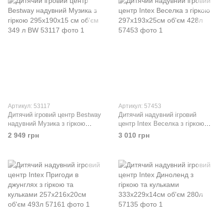
Артикул: 53117
Артикул: 57453
Дитячий ігровий центр Bestway
Дитячий надувний ігровий
надувний Музика з гіркою
центр Intex Веселка з гіркою
295х190х15 см об'єм 349 л BW
297х193х25см об'єм 428л
2 949 грн
3 010 грн
53117
57453