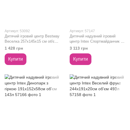
Артикул: 53092
Артикул: 57147
Дитячий ігровий центр Bestway
Дитячий надувний ігровий
Веселка 257х145х15 см об'єм
центр Intex Спортмайданчик зі
170 л BW 53092
спорт аксесуарами
1 428 грн
3 113 грн
325х267х10см об'єм 470л
57147
Купити
Купити