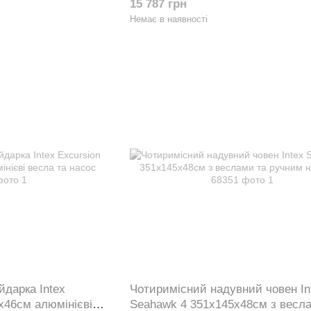
15 787 грн
Немає в наявності
йдарка Intex
Чотиримісний надувний човен In
x46см алюмінієві
Seahawk 4 351х145х48см з весл