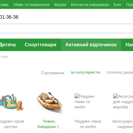
тавка
Обмін та повернення
Відгуки
Контактна інформація
Блог
Пуб
01-36-36
Дитяча
Спорттовари
Активний відпочинок
На
суари
за популярністю
спочатку деш
Сортування:
адувні ігрові
Човни,
Надувні ліжка
Аксесуари
центри
байдарки та
та меблі
надувн
каяки
виробі