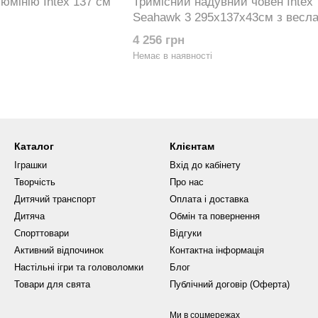
юмінію Intex 137 см
Тримісний надувний човен Intex
Seahawk 3 295х137х43см з весл
ручним насосом 68380
4 256 грн
Немає в наявності
Каталог
Клієнтам
Іграшки
Вхід до кабінету
Творчість
Про нас
Дитячий транспорт
Оплата і доставка
Дитяча
Обмін та повернення
Спорттовари
Відгуки
Активний відпочинок
Контактна інформація
Настільні ігри та головоломки
Блог
Товари для свята
Публічний договір (Оферта)
Ми в соцмережах