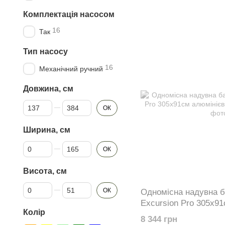
Комплектація насосом
16
Так
Тип насосу
16
Механічний ручний
Довжина, см
Від Довжина, см
До Довжина, см
ОК
Ширина, см
Від Ширина, см
До Ширина, см
ОК
Висота, см
Від Висота, см
До Висота, см
ОК
Одномісна надувна б
Excursion Pro 305х91
Колір
весла та насос 68303
8 344 грн