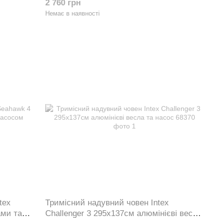
2 760 грн
Немає в наявності
tex
Тримісний надувний човен Intex
ами та
Challenger 3 295х137см алюмінієві весла