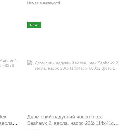
Немає в наявності
NEW
tex
Двомісний надувний човен Intex
 весла
Seahawk 2, весла, насос 236x114x41см
66332