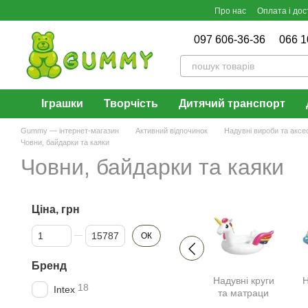
Перейти до основного контенту
Про нас
Оплата і дос
097 606-36-36
066 1
Іграшки
Творчість
Дитячий транспорт
Gummy — інтернет-магазин
Активний відпочинок
Надувні вироби та аксе
Човни, байдарки та каяки
Човни, байдарки та каяки
Ціна, грн
Від Ціна, грн
До Ціна, грн
ОК
Бренд
Надувні круги
Н
18
Intex
та матраци