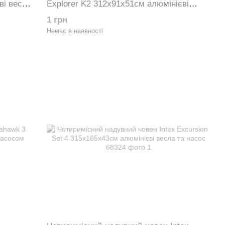
ві весла
Explorer K2 312х91х51см алюмінієві
весла та насос 68307
1 грн
Немає в наявності