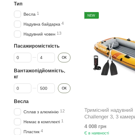
Тип
1
Весла
NEW
4
Надувна байдарка
13
Надувний човен
Пасажиромісткість
Від Пасажиромісткість
До Пасажиромісткість
ОК
Вантажопідйомність,
кг
Від Вантажопідйомність, кг
До Вантажопідйомність, кг
ОК
Весла
Тримісний надувний 
12
Сплав з алюмінію
Challenger 3, 3 камер
1
Немає в комплекті
295х137х43см 66313
4 008 грн
4
Пластик
Є в наявності