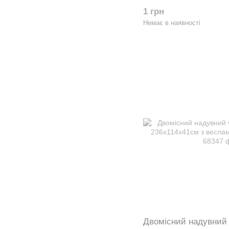
весла та насос 68309
1 грн
Немає в наявності
Двомісний надувний 