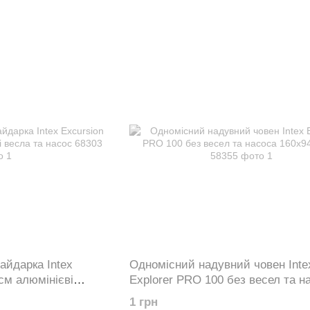
айдарка Intex
Одномісний надувний човен Inte
см алюмінієві
Explorer PRO 100 без весел та н
160х94х29см 58355
1 грн