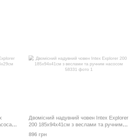
x
Двомісний надувний човен Intex Explorer
асоса
200 185х94х41см з веслами та ручним
насосом 58331
896 грн