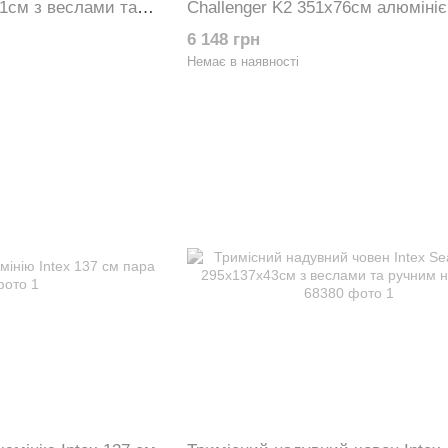
1см з веслами та
Challenger K2 351х76см алюмініє
47
та насос 68306
6 148 грн
Немає в наявності