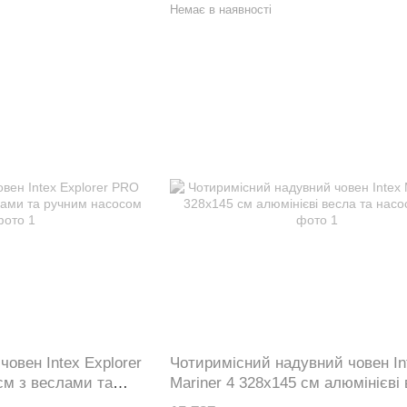
Немає в наявності
овен Intex Explorer
Чотиримісний надувний човен In
см з веслами та
Mariner 4 328х145 см алюмінієві
57
та насос 68376