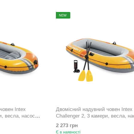
NEW
човен Intex
Двомісний надувний човен Intex
и, весла, насос
Challenger 2, 3 камери, весла, на
236х114х41см 66312
2 273 грн
Є в наявності