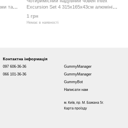
Чотиримісний надувний човен Intex
ами та
Excursion Set 4 315х165х43см алюмінієві
весла та насос 68324
1 грн
Немає в наявності
Контактна інформація
097 606-36-36
GummyManager
066 101-36-36
GummyManager
GummyBot
Написати нам
м. Київ, пр. М. Бажана 5г.
Карта проїзду