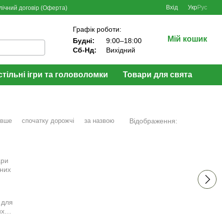
Вхід
Укр
Рус
лічний договір (Оферта)
Графік роботи:
Мій кошик
Будні:
9:00–18:00
Сб-Нд:
Вихідний
стільні ігри та головоломки
Товари для свята
Відображення:
евше
спочатку дорожчі
за назвою
 для
их
в