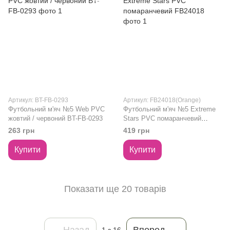
Артикул: BT-FB-0293
Артикул: FB24018(Orange)
Футбольний м'яч №5 Web PVC
Футбольний м'яч №5 Extreme
жовтий / червоний BT-FB-0293
Stars PVC помаранчевий
FB24018
263 грн
419 грн
Купити
Купити
Показати ще 20 товарів
Назад
Вперед