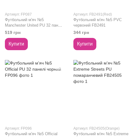
Артикул: FP087
Артикул: FB2491(Red)
Футбольний м'яч №5
Футбольний м'яч №5 PVC
Manchester United PU 32 панелі
червоний FB2491
червоний FP087
519 грн
344 грн
Купити
Купити
Артикул: FP096
Артикул: FB24505(Orange)
Футбольний м'яч №5 Official
Футбольний м'яч №5 Extreme