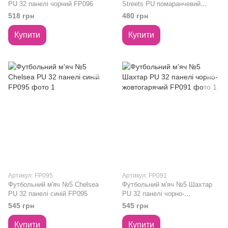
PU 32 панелі чорний FP096
Streets PU помаранчевий
FB24505
518 грн
480 грн
Купити
Купити
Артикул: FP095
Артикул: FP091
Футбольний м'яч №5 Chelsea
Футбольний м'яч №5 Шахтар
PU 32 панелі синій FP095
PU 32 панелі чорно-
жовтогарячий FP091
545 грн
545 грн
Купити
Купити