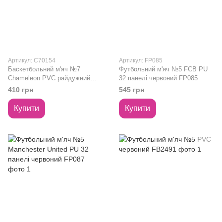
Артикул: C70154
Артикул: FP085
Баскетбольний м'яч №7
Футбольний м'яч №5 FCB PU
Chameleon PVC райдужний
32 панелі червоний FP085
C70154
410 грн
545 грн
Купити
Купити