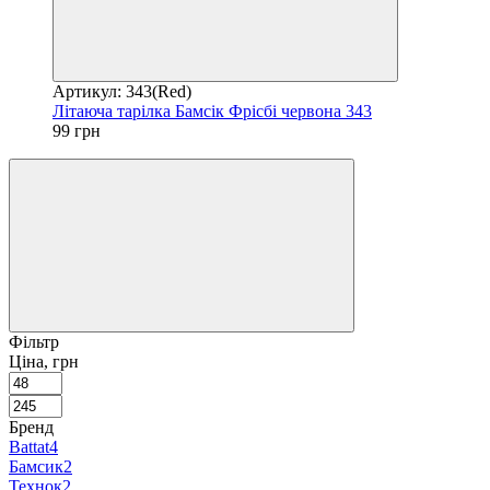
Артикул: 343(Red)
Літаюча тарілка Бамсік Фрісбі червона 343
99 грн
Фільтр
Ціна, грн
Бренд
Battat
4
Бамсик
2
Технок
2