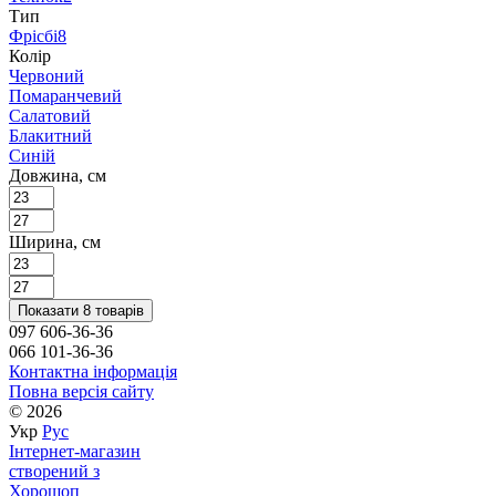
Тип
Фрісбі
8
Колір
Червоний
Помаранчевий
Салатовий
Блакитний
Синій
Довжина, см
Ширина, см
Показати 8 товарів
097 606-36-36
066 101-36-36
Контактна інформація
Повна версія сайту
© 2026
Укр
Рус
Інтернет-магазин
створений з
Хорошоп