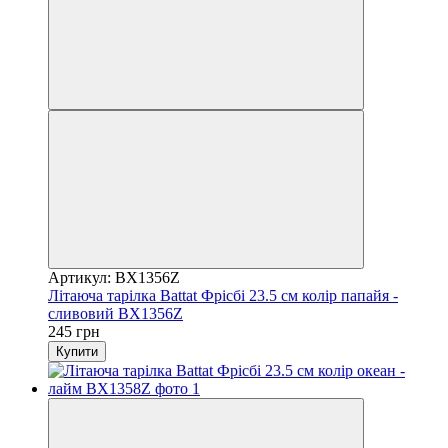
Артикул: BX1356Z
Літаюча тарілка Battat Фрісбі 23.5 см колір папайя -
сливовий BX1356Z
245 грн
Купити