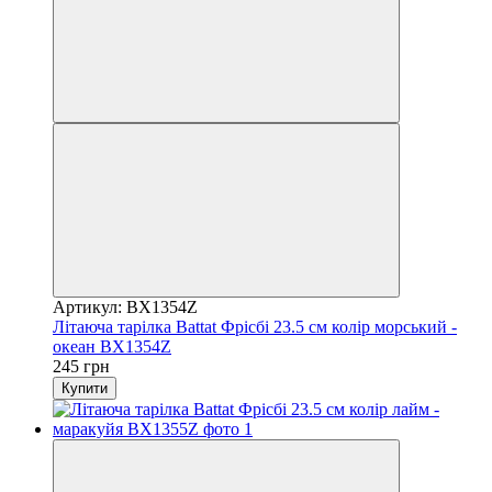
Артикул: BX1354Z
Літаюча тарілка Battat Фрісбі 23.5 см колір морський -
океан BX1354Z
245 грн
Купити