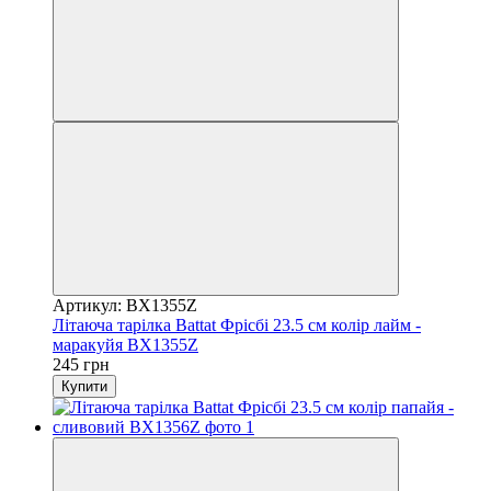
Артикул: BX1355Z
Літаюча тарілка Battat Фрісбі 23.5 см колір лайм -
маракуйя BX1355Z
245 грн
Купити