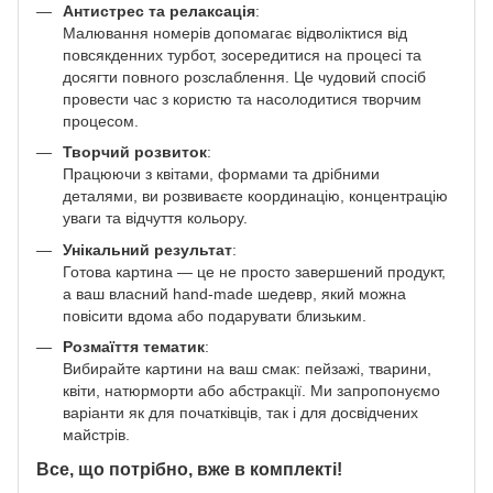
Антистрес та релаксація
:
Малювання номерів допомагає відволіктися від
повсякденних турбот, зосередитися на процесі та
досягти повного розслаблення. Це чудовий спосіб
провести час з користю та насолодитися творчим
процесом.
Творчий розвиток
:
Працюючи з квітами, формами та дрібними
деталями, ви розвиваєте координацію, концентрацію
уваги та відчуття кольору.
Унікальний результат
:
Готова картина — це не просто завершений продукт,
а ваш власний hand-made шедевр, який можна
повісити вдома або подарувати близьким.
Розмаїття тематик
:
Вибирайте картини на ваш смак: пейзажі, тварини,
квіти, натюрморти або абстракції. Ми запропонуємо
варіанти як для початківців, так і для досвідчених
майстрів.
Все, що потрібно, вже в комплекті!