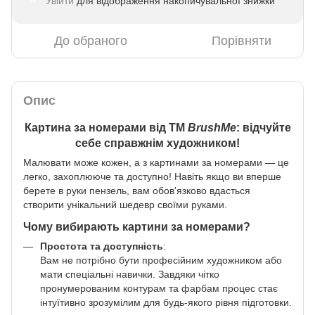
Увійти
для відображення накопичувальної знижки
%
До обраного
Порівняти
Опис
Картина за номерами від ТМ
BrushMe
: відчуйте
себе справжнім художником!
Малювати може кожен, а з картинами за номерами — це
легко, захоплююче та доступно! Навіть якщо ви вперше
берете в руки пензель, вам обов'язково вдасться
створити унікальний шедевр своїми руками.
Чому вибирають картини за номерами?
Простота та доступність
:
Вам не потрібно бути професійним художником або
мати спеціальні навички. Завдяки чітко
пронумерованим контурам та фарбам процес стає
інтуїтивно зрозумілим для будь-якого рівня підготовки.