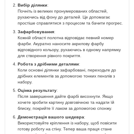
Вибір ділянки
:
Почніть із великих пронумерованих областей,
рухаючись від фону до деталей. Це допомагає
простіше справлятися з процесом та бачити прогрес.
Зафарбовування
:
Кожній області полотна відповідає певний номер
фарби. Акуратно наносите акрилову фарбу
відповідного кольору, рухаючись в одному напрямку
для створення рівного покриття.
Робота з дрібними деталями
:
Коли основні ділянки зафарбовані, переходьте до
дрібних елементів за допомогою тонких пензлів з
набору.
Оцінка результату
:
Після завершення дайте фарбі висохнути. Якщо
хочете зробити картину довговічною та надати їй
блиску, покрийте її лаком за допомогою спонжу.
Демонстрація вашого шедевра
:
Використовуйте кріплення із набору, щоб повісити
готову роботу на стіну. Тепер ваша праця стане