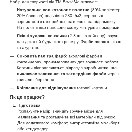
Набір для творчості від ТМ
BrushMe
включає:
Натуральне полікотонове полотно
(80% поліестер,
20% бавовна) щільністю 280 г/м2, середньої
зернистості з галерейною натяжкою на підрамнику.
На полотні вже нанесено схему контурів з номерами.
Якісні художні пензлики
(2-3 шт., з нейлону), зручні
для деталей будь-якого розміру. Фарби лягають рівно
та акуратно.
Соковита палітра фарб
: акрилові фарби в
контейнерах, пронумерованих для зручності роботи.
Картини відправляються відразу з виробництва, що
виключає засихання та затвердіння фарби
через
тривале зберігання.
Кріплення для підвішування
готової картини.
Як це працює?
Підготовка
:
Розпакуйте набір, знайдіть зручне місце для
малювання та розташуйте всі матеріали під рукою.
Для додаткового комфорт, використовуйте мольберт
або хендхолдер.