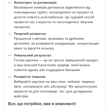
Антистрес та релаксація
:
Малювання номерів допомагає відволіктися від
повсякденних турбот, зосередитися на процесі та
досягти повного розслаблення. Це чудовий спосіб
провести час з користю та насолодитися творчим
процесом.
Творчий розвиток
:
Працюючи з квітами, формами та дрібними
деталями, ви розвиваєте координацію, концентрацію
уваги та відчуття кольору.
Унікальний результат
:
Готова картина — це не просто завершений продукт,
а ваш власний hand-made шедевр, який можна
повісити вдома або подарувати близьким.
Розмаїття тематик
:
Вибирайте картини на ваш смак: пейзажі, тварини,
квіти, натюрморти або абстракції. Ми запропонуємо
варіанти як для початківців, так і для досвідчених
майстрів.
Все, що потрібно, вже в комплекті!