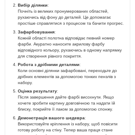
Вибір ділянки
:
Почніть із великих пронумерованих областей,
рухаючись від фону до деталей. Це допомагає
простіше справлятися з процесом та бачити прогрес.
Зафарбовування
:
Кожній області полотна відповідає певний номер
фарби. Акуратно наносите акрилову фарбу
відповідного кольору, рухаючись в одному напрямку
для створення рівного покриття.
Робота з дрібними деталями
:
Коли основні ділянки зафарбовані, переходьте до
дрібних елементів за допомогою тонких пензлів з
набору.
Оцінка результату
:
Після завершення дайте фарбі висохнути. Якщо
хочете зробити картину довговічною та надати їй
блиску, покрийте її лаком за допомогою спонжу.
Демонстрація вашого шедевра
:
Використовуйте кріплення із набору, щоб повісити
готову роботу на стіну. Тепер ваша праця стане