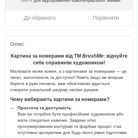
Увійти
для відображення накопичувальної знижки
%
До обраного
Порівняти
Опис
Картина за номерами від ТМ
BrushMe
: відчуйте
себе справжнім художником!
Малювати може кожен, а з картинами за номерами — це
легко, захоплююче та доступно! Навіть якщо ви вперше
берете в руки пензель, вам обов'язково вдасться
створити унікальний шедевр своїми руками.
Чому вибирають картини за номерами?
Простота та доступність
:
Вам не потрібно бути професійним художником або
мати спеціальні навички. Завдяки чітко
пронумерованим контурам та фарбам процес стає
інтуїтивно зрозумілим для будь-якого рівня підготовки.