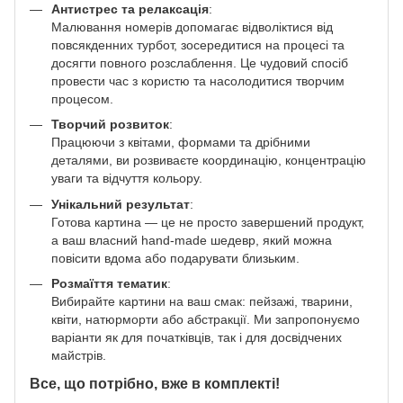
Антистрес та релаксація
:
Малювання номерів допомагає відволіктися від
повсякденних турбот, зосередитися на процесі та
досягти повного розслаблення. Це чудовий спосіб
провести час з користю та насолодитися творчим
процесом.
Творчий розвиток
:
Працюючи з квітами, формами та дрібними
деталями, ви розвиваєте координацію, концентрацію
уваги та відчуття кольору.
Унікальний результат
:
Готова картина — це не просто завершений продукт,
а ваш власний hand-made шедевр, який можна
повісити вдома або подарувати близьким.
Розмаїття тематик
:
Вибирайте картини на ваш смак: пейзажі, тварини,
квіти, натюрморти або абстракції. Ми запропонуємо
варіанти як для початківців, так і для досвідчених
майстрів.
Все, що потрібно, вже в комплекті!