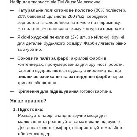
Набір для творчості від ТМ
BrushMe
включає:
Натуральне полікотонове полотно
(80% поліестер,
20% бавовна) щільністю 280 г/м2, середньої
зернистості з галерейною натяжкою на підрамнику.
На полотні вже нанесено схему контурів з номерами.
Якісні художні пензлики
(2-3 шт., з нейлону), зручні
для деталей будь-якого розміру. Фарби лягають рівно
та акуратно.
Соковита палітра фарб
: акрилові фарби в
контейнерах, пронумерованих для зручності роботи.
Картини відправляються відразу з виробництва, що
виключає засихання та затвердіння фарби
через
тривале зберігання.
Кріплення для підвішування
готової картини.
Як це працює?
Підготовка
:
Розпакуйте набір, знайдіть зручне місце для
малювання та розташуйте всі матеріали під рукою.
Для додаткового комфорт, використовуйте мольберт
або хендхолдер.