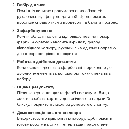
Вибір ділянки
:
Почніть із великих пронумерованих областей,
рухаючись від фону до деталей. Це допомагає
простіше справлятися з процесом та бачити прогрес.
Зафарбовування
:
Кожній області полотна відповідає певний номер
фарби. Акуратно наносите акрилову фарбу
відповідного кольору, рухаючись в одному напрямку
для створення рівного покриття.
Робота з дрібними деталями
:
Коли основні ділянки зафарбовані, переходьте до
дрібних елементів за допомогою тонких пензлів з
набору.
Оцінка результату
:
Після завершення дайте фарбі висохнути. Якщо
хочете зробити картину довговічною та надати їй
блиску, покрийте її лаком за допомогою спонжу.
Демонстрація вашого шедевра
:
Використовуйте кріплення із набору, щоб повісити
готову роботу на стіну. Тепер ваша праця стане