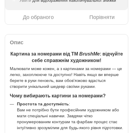
Увійти
для відображення накопичувальної знижки
%
До обраного
Порівняти
Опис
Картина за номерами від ТМ
BrushMe
: відчуйте
себе справжнім художником!
Малювати може кожен, а з картинами за номерами — це
легко, захоплююче та доступно! Навіть якщо ви вперше
берете в руки пензель, вам обов'язково вдасться
створити унікальний шедевр своїми руками.
Чому вибирають картини за номерами?
Простота та доступність
:
Вам не потрібно бути професійним художником або
мати спеціальні навички. Завдяки чітко
пронумерованим контурам та фарбам процес стає
інтуїтивно зрозумілим для будь-якого рівня підготовки.