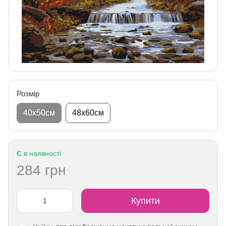
Розмір
40х50см
48х60см
Є в наявності
284 грн
Купити