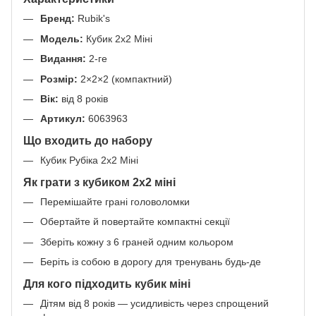
Бренд:
Rubik's
Модель:
Кубик 2х2 Міні
Видання:
2-ге
Розмір:
2×2×2 (компактний)
Вік:
від 8 років
Артикул:
6063963
Що входить до набору
Кубик Рубіка 2х2 Міні
Як грати з кубиком 2х2 міні
Перемішайте грані головоломки
Обертайте й повертайте компактні секції
Зберіть кожну з 6 граней одним кольором
Беріть із собою в дорогу для тренувань будь-де
Для кого підходить кубик міні
Дітям від 8 років — усидливість через спрощений