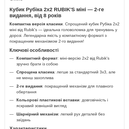
Кубик Рубіка 2х2 RUBIK'S міні — 2-ге
видання, від 8 років
Компактна версія класики
. Спрощений кубик Рубіка 2х2
міні від Rubik's — ідеальна головоломка для тренувань у
дорозі. Легендарна якість у компактному форматі з
покращеним механізмом 2-го видання!
Ключові особливості
Компактний формат
: міні-версію 2х2 від Rubik's
зручно брати із собою
Спрощена класика
: легше за стандартний 3х3, але
не менш захоплива
2-ге видання
: покращений механізм для плавного
обертання
Кольорові пластикові вставки
: довговічність і
яскравий зовнішній вигляд
Шарнірний механізм
: легкий рух деталей без
заїдань
Характеристики