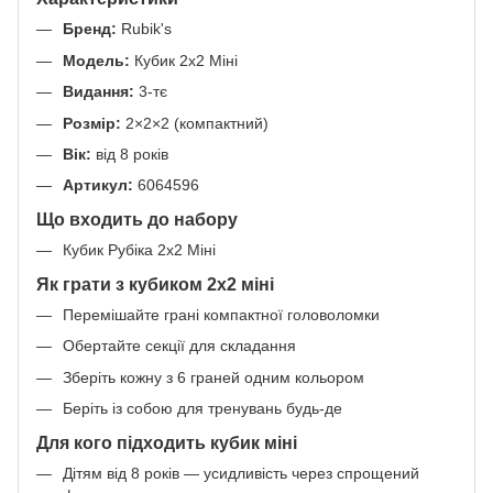
Бренд:
Rubik's
Модель:
Кубик 2х2 Міні
Видання:
3-тє
Розмір:
2×2×2 (компактний)
Вік:
від 8 років
Артикул:
6064596
Що входить до набору
Кубик Рубіка 2х2 Міні
Як грати з кубиком 2х2 міні
Перемішайте грані компактної головоломки
Обертайте секції для складання
Зберіть кожну з 6 граней одним кольором
Беріть із собою для тренувань будь-де
Для кого підходить кубик міні
Дітям від 8 років — усидливість через спрощений