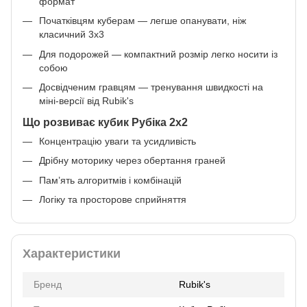
формат
Початківцям куберам — легше опанувати, ніж
класичний 3х3
Для подорожей — компактний розмір легко носити із
собою
Досвідченим гравцям — тренування швидкості на
міні-версії від Rubik's
Що розвиває кубик Рубіка 2х2
Концентрацію уваги та усидливість
Дрібну моторику через обертання граней
Пам’ять алгоритмів і комбінацій
Логіку та просторове сприйняття
Характеристики
Бренд
Rubik's