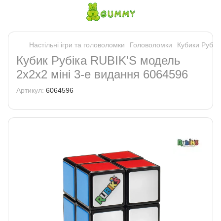
Настільні ігри та головоломки
Головоломки
Кубики Рубік
Кубик Рубіка RUBIK'S модель
2х2х2 міні 3-е видання 6064596
Артикул:
6064596