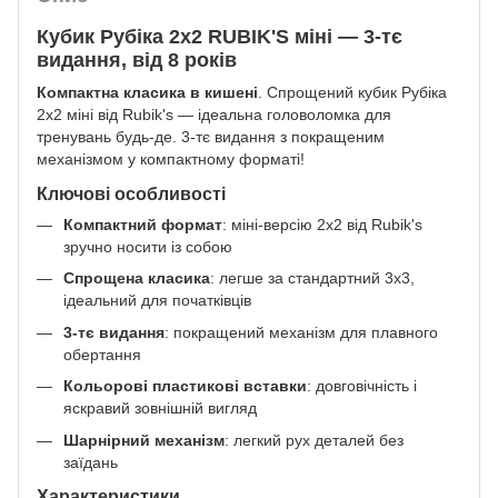
Кубик Рубіка 2х2 RUBIK'S міні — 3-тє
видання, від 8 років
Компактна класика в кишені
. Спрощений кубик Рубіка
2х2 міні від Rubik's — ідеальна головоломка для
тренувань будь-де. 3-тє видання з покращеним
механізмом у компактному форматі!
Ключові особливості
Компактний формат
: міні-версію 2х2 від Rubik's
зручно носити із собою
Спрощена класика
: легше за стандартний 3х3,
ідеальний для початківців
3-тє видання
: покращений механізм для плавного
обертання
Кольорові пластикові вставки
: довговічність і
яскравий зовнішній вигляд
Шарнірний механізм
: легкий рух деталей без
заїдань
Характеристики