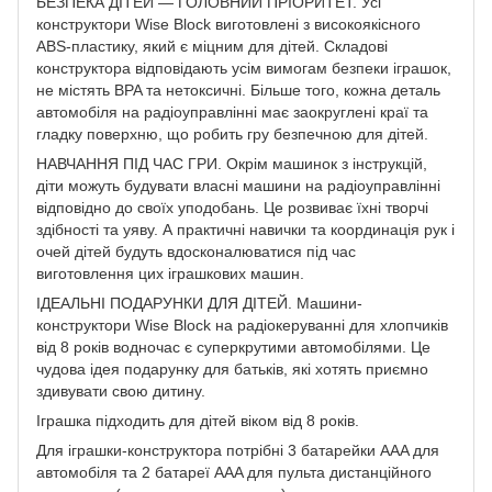
БЕЗПЕКА ДІТЕЙ — ГОЛОВНИЙ ПРІОРИТЕТ. Усі
конструктори Wise Block виготовлені з високоякісного
ABS-пластику, який є міцним для дітей. Складові
конструктора відповідають усім вимогам безпеки іграшок,
не містять BPA та нетоксичні. Більше того, кожна деталь
автомобіля на радіоуправлінні має заокруглені краї та
гладку поверхню, що робить гру безпечною для дітей.
НАВЧАННЯ ПІД ЧАС ГРИ. Окрім машинок з інструкцій,
діти можуть будувати власні машини на радіоуправлінні
відповідно до своїх уподобань. Це розвиває їхні творчі
здібності та уяву. А практичні навички та координація рук і
очей дітей будуть вдосконалюватися під час
виготовлення цих іграшкових машин.
ІДЕАЛЬНІ ПОДАРУНКИ ДЛЯ ДІТЕЙ. Машини-
конструктори Wise Block на радіокеруванні для хлопчиків
від 8 років водночас є суперкрутими автомобілями. Це
чудова ідея подарунку для батьків, які хотять приємно
здивувати свою дитину.
Іграшка підходить для дітей віком від 8 років.
Для іграшки-конструктора потрібні 3 батарейки AAA для
автомобіля та 2 батареї AAA для пульта дистанційного