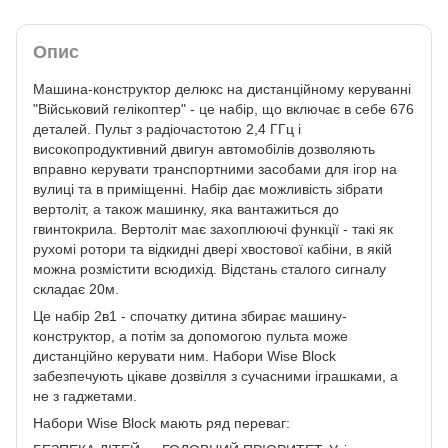
Опис
Машина-конструктор делюкс на дистанційному керуванні
"Військовий гелікоптер" - це набір, що включає в себе 676
деталей. Пульт з радіочастотою 2,4 ГГц і
високопродуктивний двигун автомобілів дозволяють
вправно керувати транспортними засобами для ігор на
вулиці та в приміщенні. Набір дає можливість зібрати
вертоліт, а також машинку, яка вантажиться до
гвинтокрила. Вертоліт має захоплюючі функції - такі як
рухомі ротори та відкидні двері хвостової кабіни, в якій
можна розмістити всюдихід. Відстань сталого сигналу
складає 20м.
Це набір 2в1 - спочатку дитина збирає машину-
конструктор, а потім за допомогою пульта може
дистанційно керувати ним. Набори Wise Block
забезпечують цікаве дозвілля з сучасними іграшками, а
не з гаджетами.
Набори Wise Block мають ряд переваг: