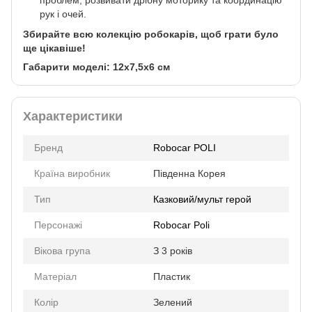
проблем, розвивати дрібну моторику та координацію
рук і очей.
Збирайте всю колекцію робокарів, щоб грати було
ще цікавіше!
Габарити моделі: 12х7,5х6 см
Характеристики
Бренд
Robocar POLI
Країна виробник
Південна Корея
Тип
Казковий/мульт герой
Персонажі
Robocar Poli
Вікова група
З 3 років
Матеріал
Пластик
Колір
Зелений