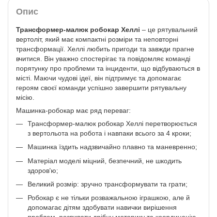
Опис
Трансформер-малюк робокар Хеллі
– це рятувальний
вертоліт, який має компактні розміри та неповторні
трансформації. Хеллі любить пригоди та завжди прагне
вчитися. Він уважно спостерігає та повідомляє команді
порятунку про проблеми та інциденти, що відбуваються в
місті. Маючи чудові ідеї, він підтримує та допомагає
героям своєї команди успішно завершити рятувальну
місію.
Машинка-робокар має ряд переваг:
Трансформер-малюк робокар Хеллі перетворюється
з вертольота на робота і навпаки всього за 4 кроки;
Машинка їздить надзвичайно плавно та маневренно;
Матеріал моделі міцний, безпечний, не шкодить
здоров'ю;
Великий розмір: зручно трансформувати та грати;
Робокар є не тільки розважальною іграшкою, але й
допомагає дітям здобувати навички вирішення