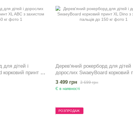
 для дітей і
Дерев'яний рокерборд для дітей 
 корковий принт XL
дорослих SwaeyBoard корковий 
ів до 150 кг
Dino з захистом пальців до 150 к
3 499 грн
3 699 грн
Є в наявності
РОЗПРОДАЖ