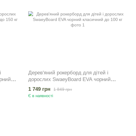
і
Дерев'яний рокерборд для дітей і
рний
дорослих SwaeyBoard EVA чорний
класичний до 100 кг
1 749 грн
1 849 грн
Є в наявності