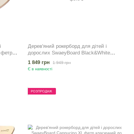
і
Дерев'яний рокерборд для дітей і
 фетр
дорослих SwaeyBoard Black&White
класичний до 100 кг
1 849 грн
1 949 грн
Є в наявності
РОЗПРОДАЖ