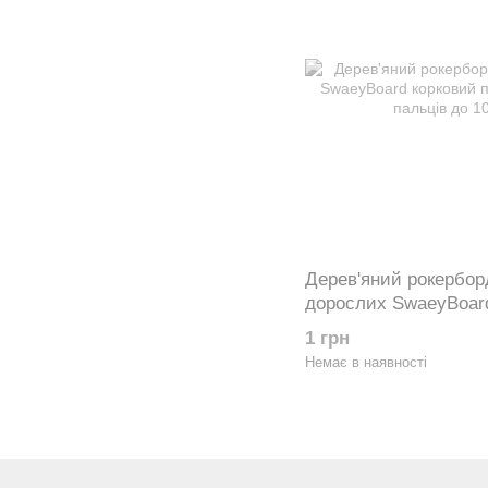
Дерев'яний рокерборд
дорослих SwaeyBoard
Road з захистом паль
1 грн
Немає в наявності