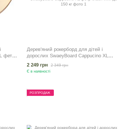
і
Дерев'яний рокерборд для дітей і
L фетр
дорослих SwaeyBoard Cappucino XL
фетр класичний до 150 кг
2 249 грн
2 349 грн
Є в наявності
РОЗПРОДАЖ