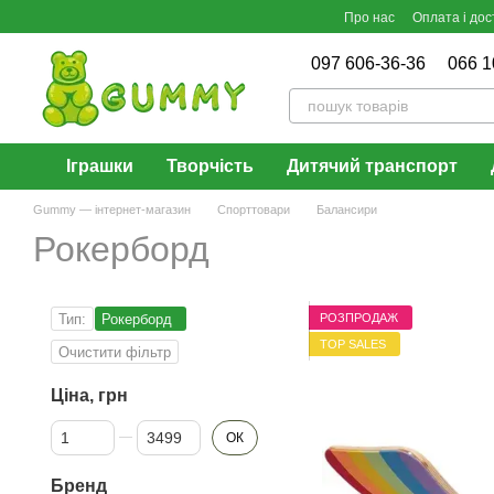
Перейти до основного контенту
Про нас
Оплата і дос
097 606-36-36
066 1
Іграшки
Творчість
Дитячий транспорт
Gummy — інтернет-магазин
Спорттовари
Балансири
Рокерборд
РОЗПРОДАЖ
Тип:
Рокерборд
TOP SALES
Очистити фільтр
Ціна, грн
Від Ціна, грн
До Ціна, грн
ОК
Бренд