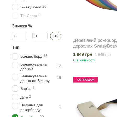
20
SwaeyBoard
0
Тіа-Спорт
Знижка %
Від Знижка %
До Знижка %
ОК
Дерев'яний рокерборд
дорослих SwaeyBoar
Тип
класичний до 100 кг
1 849 грн
1 949 грн
15
Баланс борд
Є в наявності
Балансувальна
12
доріжка
Балансувальна
19
РОЗПРОДАЖ
дошка по Більгоу
1
Бар'єр
2
Дуга
Подушка для
1
рокерборду
20