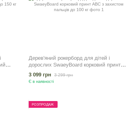
і
Дерев'яний рокерборд для дітей і
ий
дорослих SwaeyBoard корковий принт
ABC з захистом пальців до 100 кг
3 099 грн
3 299 грн
Є в наявності
РОЗПРОДАЖ