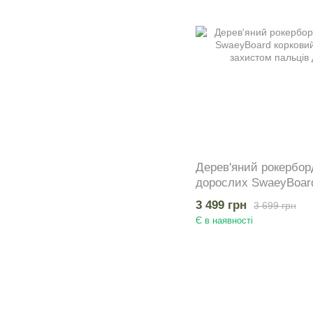
Дерев'яний рокерборд
дорослих SwaeyBoard
Animals з захистом п
3 499 грн
3 699 грн
Є в наявності