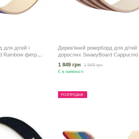
 для дітей і
Дерев'яний рокерборд для дітей 
d Rainbow фетр
дорослих SwaeyBoard Cappucino
класичний до 100 кг
1 849 грн
1 949 грн
Є в наявності
РОЗПРОДАЖ