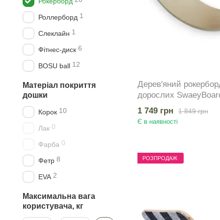
Рокерборд
1
Роллерборд
1
Слеклайн
6
Фітнес-диск
12
BOSU ball
Дерев'яний рокерборд
Матеріал покриття
дорослих SwaeyBoar
дошки
класичний до 100 кг
1 749 грн
10
1 849 грн
Корок
Є в наявності
0
Лак
0
Фарба
РОЗПРОДАЖ
8
Фетр
2
EVA
Максимальна вага
користувача, кг