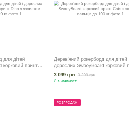
 для дітей і
Дерев'яний рокерборд для дітей 
 корковий принт
дорослих SwaeyBoard корковий 
ців до 100 кг
Cats з захистом пальців до 100 к
3 099 грн
3 299 грн
Є в наявності
РОЗПРОДАЖ