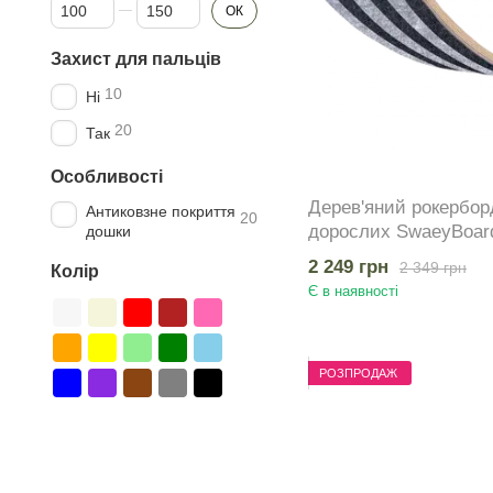
Від Максимальна вага користувача, кг
До Максимальна вага користувача, кг
ОК
Захист для пальців
10
Ні
20
Так
Особливості
Дерев'яний рокерборд
Антиковзне покриття
20
дорослих SwaeyBoard
дошки
фетр класичний до 15
2 249 грн
2 349 грн
Колір
Є в наявності
РОЗПРОДАЖ