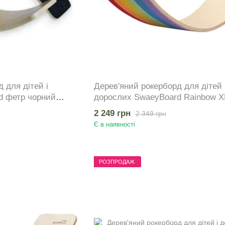
 для дітей і
Дерев'яний рокерборд для дітей 
d фетр чорний
дорослих SwaeyBoard Rainbow X
класичний до 150 кг
2 249 грн
2 349 грн
Є в наявності
РОЗПРОДАЖ