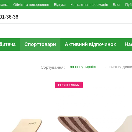
тавка
Обмін та повернення
Відгуки
Контактна інформація
Блог
Пуб
01-36-36
Дитяча
Спорттовари
Активний відпочинок
На
за популярністю
спочатку деш
Сортування:
РОЗПРОДАЖ