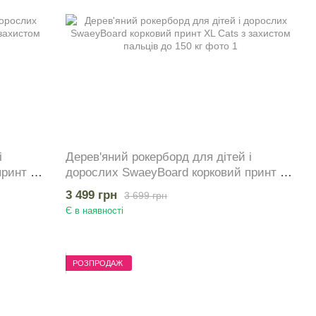
і
Дерев'яний рокерборд для дітей і
принт XL
дорослих SwaeyBoard корковий принт XL
г
Cats з захистом пальців до 150 кг
3 499 грн
3 699 грн
Є в наявності
РОЗПРОДАЖ