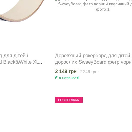
 для дітей і
Дерев'яний рокерборд для дітей 
 Black&White XL
дорослих SwaeyBoard фетр чорн
0 кг
класичний до 150 кг
2 149 грн
2 249 грн
Є в наявності
РОЗПРОДАЖ