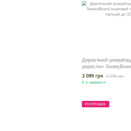
Дерев'яний рокерборд
дорослих SwaeyBoard
Dino з захистом паль
3 099 грн
3 299 грн
Є в наявності
РОЗПРОДАЖ