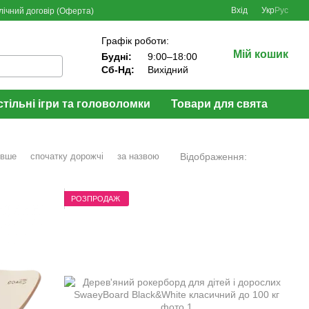
Вхід
Укр
Рус
лічний договір (Оферта)
Графік роботи:
Мій кошик
Будні:
9:00–18:00
Сб-Нд:
Вихідний
стільні ігри та головоломки
Товари для свята
Відображення:
евше
спочатку дорожчі
за назвою
РОЗПРОДАЖ