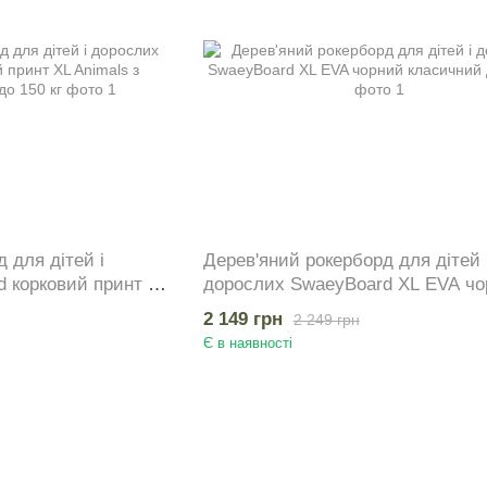
 для дітей і
Дерев'яний рокерборд для дітей 
 корковий принт XL
дорослих SwaeyBoard XL EVA чо
альців до 150 кг
класичний до 150 кг
2 149 грн
2 249 грн
Є в наявності