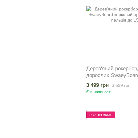
Дерев'яний рокерборд
дорослих SwaeyBoard
ABC з захистом пальц
3 499 грн
3 699 грн
Є в наявності
РОЗПРОДАЖ