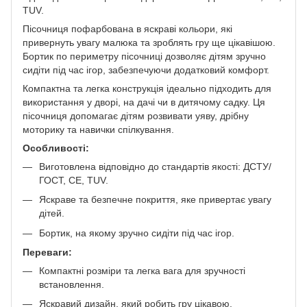
TUV.
Пісочниця пофарбована в яскраві кольори, які
привернуть увагу малюка та зроблять гру ще цікавішою.
Бортик по периметру пісочниці дозволяє дітям зручно
сидіти під час ігор, забезпечуючи додатковий комфорт.
Компактна та легка конструкція ідеально підходить для
використання у дворі, на дачі чи в дитячому садку. Ця
пісочниця допомагає дітям розвивати уяву, дрібну
моторику та навички спілкування.
Особливості:
Виготовлена відповідно до стандартів якості: ДСТУ/
ГОСТ, CE, TUV.
Яскраве та безпечне покриття, яке привертає увагу
дітей.
Бортик, на якому зручно сидіти під час ігор.
Переваги:
Компактні розміри та легка вага для зручності
встановлення.
Яскравий дизайн, який робить гру цікавою.