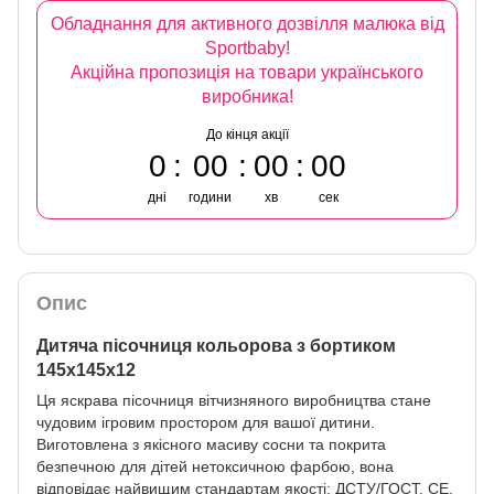
Обладнання для активного дозвілля малюка від
Sportbaby!
Акційна пропозиція на товари українського
виробника!
До кінця акції
0
00
00
00
дні
години
хв
сек
Опис
Дитяча пісочниця кольорова з бортиком
145х145х12
Ця яскрава пісочниця вітчизняного виробництва стане
чудовим ігровим простором для вашої дитини.
Виготовлена з якісного масиву сосни та покрита
безпечною для дітей нетоксичною фарбою, вона
відповідає найвищим стандартам якості: ДСТУ/ГОСТ, CE,