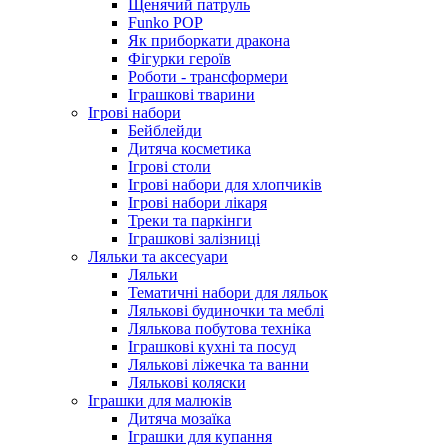
Щенячий патруль
Funko POP
Як приборкати дракона
Фігурки героїв
Роботи - трансформери
Іграшкові тварини
Ігрові набори
Бейблейди
Дитяча косметика
Ігрові столи
Ігрові набори для хлопчиків
Ігрові набори лікаря
Треки та паркінги
Іграшкові залізниці
Ляльки та аксесуари
Ляльки
Тематичні набори для ляльок
Лялькові будиночки та меблі
Лялькова побутова техніка
Іграшкові кухні та посуд
Лялькові ліжечка та ванни
Лялькові коляски
Іграшки для малюків
Дитяча мозаїка
Іграшки для купання