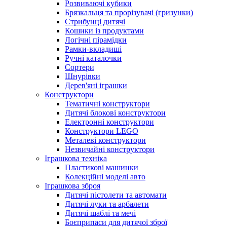
Розвиваючі кубики
Брязкальця та прорізувачі (гризунки)
Стрибунці дитячі
Кошики із продуктами
Логічні пірамідки
Рамки-вкладиші
Ручні каталочки
Сортери
Шнурівки
Дерев'яні іграшки
Конструктори
Тематичні конструктори
Дитячі блокові конструктори
Електронні конструктори
Конструктори LEGO
Металеві конструктори
Незвичайні конструктори
Іграшкова техніка
Пластикові машинки
Колекційні моделі авто
Іграшкова зброя
Дитячі пістолети та автомати
Дитячі луки та арбалети
Дитячі шаблі та мечі
Боєприпаси для дитячої зброї