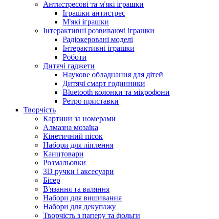
Антистресові та м'які іграшки
Іграшки антистрес
М'які іграшки
Інтерактивні розвиваючі іграшки
Радіокеровані моделі
Інтерактивні іграшки
Роботи
Дитячі гаджети
Наукове обладнання для дітей
Дитячі смарт годинники
Bluetooth колонки та мікрофони
Ретро приставки
Творчість
Картини за номерами
Алмазна мозаїка
Кінетичний пісок
Набори для ліплення
Канцтовари
Розмальовки
3D ручки і аксесуари
Бісер
В'язання та валяння
Набори для вишивання
Набори для декупажу
Творчість з паперу та фольги