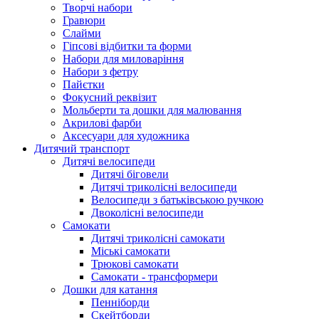
Творчі набори
Гравюри
Слайми
Гіпсові відбитки та форми
Набори для миловаріння
Набори з фетру
Пайєтки
Фокусний реквізит
Мольберти та дошки для малювання
Акрилові фарби
Аксесуари для художника
Дитячий транспорт
Дитячі велосипеди
Дитячі біговели
Дитячі триколісні велосипеди
Велосипеди з батьківською ручкою
Двоколісні велосипеди
Самокати
Дитячі триколісні самокати
Міські самокати
Трюкові самокати
Самокати - трансформери
Дошки для катання
Пенніборди
Скейтборди