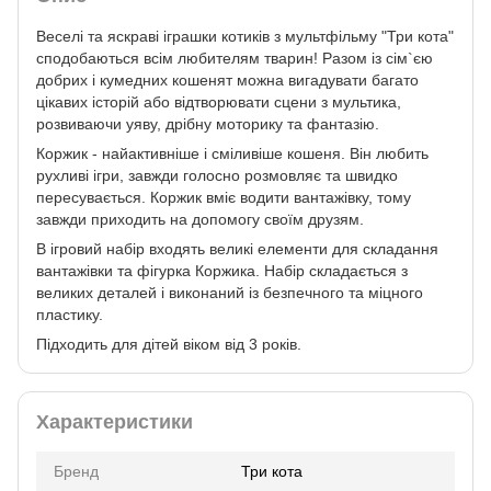
Веселі та яскраві іграшки котиків з мультфільму "Три кота"
сподобаються всім любителям тварин! Разом із сім`єю
добрих і кумедних кошенят можна вигадувати багато
цікавих історій або відтворювати сцени з мультика,
розвиваючи уяву, дрібну моторику та фантазію.
Коржик - найактивніше і сміливіше кошеня. Він любить
рухливі ігри, завжди голосно розмовляє та швидко
пересувається. Коржик вміє водити вантажівку, тому
завжди приходить на допомогу своїм друзям.
В ігровий набір входять великі елементи для складання
вантажівки та фігурка Коржика. Набір складається з
великих деталей і виконаний із безпечного та міцного
пластику.
Підходить для дітей віком від 3 років.
Характеристики
Бренд
Три кота