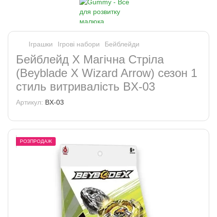
Іграшки
Ігрові набори
Бейблейди
Бейблейд X Магічна Стріла
(Beyblade X Wizard Arrow) сезон 1
стиль витривалість BX-03
Артикул:
BX-03
РОЗПРОДАЖ