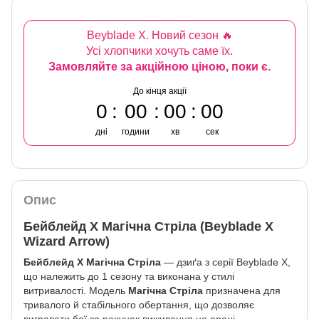
Beyblade X. Новий сезон 🔥
Усі хлопчики хочуть саме їх.
Замовляйте за акційною ціною, поки є.
До кінця акції
0
00
00
00
дні
години
хв
сек
Опис
Бейблейд X Магічна Стріла (Beyblade X
Wizard Arrow)
Бейблейд X Магічна Стріла
— дзиґа з серії Beyblade X,
що належить до 1 сезону та виконана у стилі
витривалості. Модель
Магічна Стріла
призначена для
тривалого й стабільного обертання, що дозволяє