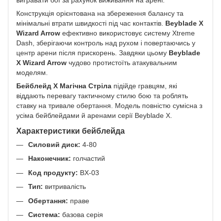
вигравати бої за рахунок виживання на арені.
Конструкція орієнтована на збереження балансу та
мінімальні втрати швидкості під час контактів.
Beyblade X
Wizard Arrow
ефективно використовує систему Xtreme
Dash, зберігаючи контроль над рухом і повертаючись у
центр арени після прискорень. Завдяки цьому
Beyblade
X Wizard Arrow
чудово протистоїть атакувальним
моделям.
Бейблейд X Магічна Стріла
підійде гравцям, які
віддають перевагу тактичному стилю бою та роблять
ставку на тривале обертання. Модель повністю сумісна з
усіма бейблейдами й аренами серії Beyblade X.
Характеристики бейблейда
Силовий диск:
4-80
Наконечник:
голчастий
Код продукту:
BX-03
Тип:
витривалість
Обертання:
праве
Система:
базова серія