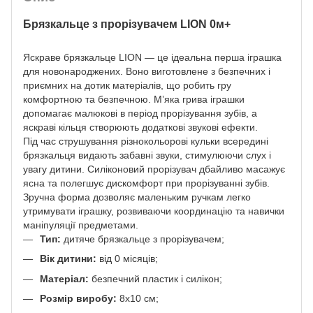
Брязкальце з прорізувачем LION 0м+
Яскраве брязкальце LION — це ідеальна перша іграшка
для новонароджених. Воно виготовлене з безпечних і
приємних на дотик матеріалів, що робить гру
комфортною та безпечною. М’яка грива іграшки
допомагає малюкові в період прорізування зубів, а
яскраві кільця створюють додаткові звукові ефекти.
Під час струшування різнокольорові кульки всередині
брязкальця видають забавні звуки, стимулюючи слух і
увагу дитини. Силіконовий прорізувач дбайливо масажує
ясна та полегшує дискомфорт при прорізуванні зубів.
Зручна форма дозволяє маленьким ручкам легко
утримувати іграшку, розвиваючи координацію та навички
маніпуляції предметами.
Тип:
дитяче брязкальце з прорізувачем;
Вік дитини:
від 0 місяців;
Матеріал:
безпечний пластик і силікон;
Розмір виробу:
8х10 см;