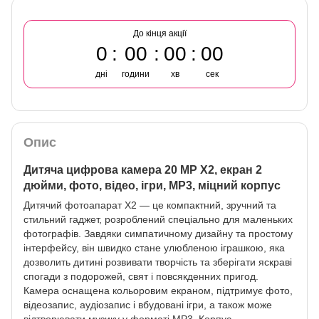
До кінця акції
0
00
00
00
дні
години
хв
сек
Опис
Дитяча цифрова камера 20 MP X2, екран 2
дюйми, фото, відео, ігри, MP3, міцний корпус
Дитячий фотоапарат X2 — це компактний, зручний та
стильний гаджет, розроблений спеціально для маленьких
фотографів. Завдяки симпатичному дизайну та простому
інтерфейсу, він швидко стане улюбленою іграшкою, яка
дозволить дитині розвивати творчість та зберігати яскраві
спогади з подорожей, свят і повсякденних пригод.
Камера оснащена кольоровим екраном, підтримує фото,
відеозапис, аудіозапис і вбудовані ігри, а також може
відтворювати музику у форматі MP3. Корпус