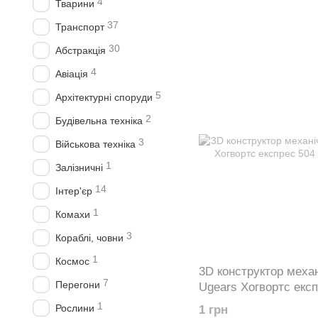
4
Тварини
37
Транспорт
30
Абстракція
4
Авіація
5
Архітектурні споруди
2
Будівельна техніка
3
Військова техніка
1
Залізничні
14
Інтер'єр
1
Комахи
3
Кораблі, човни
1
Космос
3D конструктор меха
7
Перегони
Ugears Хогвортс експ
70176
1
Рослини
1 грн