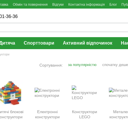
тавка
Обмін та повернення
Відгуки
Контактна інформація
Блог
Пуб
01-36-36
Дитяча
Спорттовари
Активний відпочинок
На
уктори
за популярністю
спочатку деш
Сортування:
итячі блокові
Електронні
Конструктори
Метале
конструктори
конструктори
LEGO
конструкт