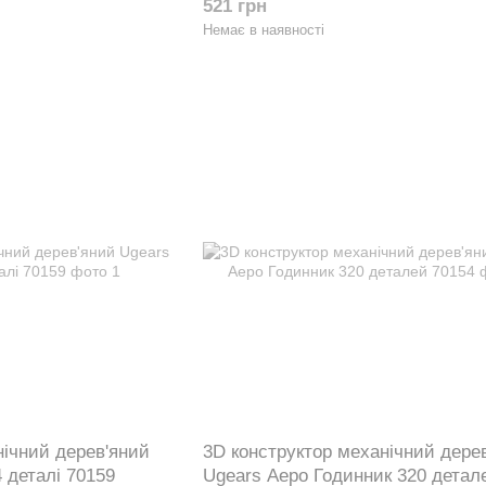
521 грн
Немає в наявності
нічний дерев'яний
3D конструктор механічний дере
4 деталі 70159
Ugears Аеро Годинник 320 детал