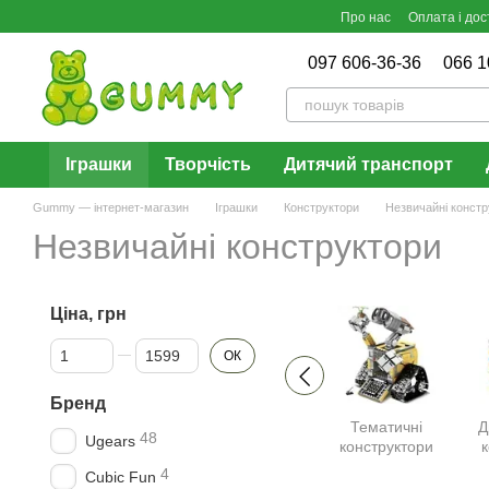
Перейти до основного контенту
Про нас
Оплата і дос
097 606-36-36
066 1
Іграшки
Творчість
Дитячий транспорт
Gummy — інтернет-магазин
Іграшки
Конструктори
Незвичайні констр
Незвичайні конструктори
Ціна, грн
Від Ціна, грн
До Ціна, грн
ОК
Бренд
Тематичні
Д
48
Ugears
конструктори
4
Cubic Fun