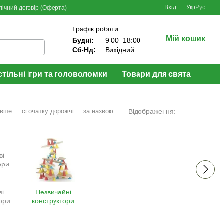
Вхід
Укр
Рус
лічний договір (Оферта)
Графік роботи:
Мій кошик
Будні:
9:00–18:00
Сб-Нд:
Вихідний
стільні ігри та головоломки
Товари для свята
Відображення:
евше
спочатку дорожчі
за назвою
ві
Незвичайні
ори
конструктори