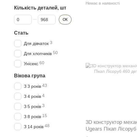
Немає в наявності
Кількість деталей, шт
Від Кількість деталей, шт
До Кількість деталей, шт
ОК
Стать
3
Для дівчаток
50
Для хлопчиків
60
Унісекс
Вікова група
43
З 3 років
4
З 4 років
3
З 5 років
15
З 8 років
3D конструктор меха
48
З 14 років
Ugears Пікап Лісоруб