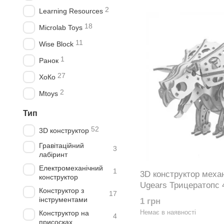
2
Learning Resources
18
Microlab Toys
11
Wise Block
1
Ранок
27
ХоКо
2
Mtoys
Тип
52
3D конструктор
Гравітаційний
3
лабіринт
Електромеханічний
1
3D конструктор меха
конструктор
Ugears Трицератопс 
Конструктор з
17
інструментами
1 грн
Немає в наявності
Конструктор на
4
присосках